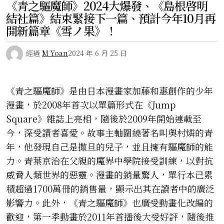
《青之驅魔師》2024大爆發、《島根啓明
結社篇》結束緊接下一篇、預計今年10月再
開新篇章《雪ノ果》！
經過
M Yoan
2024 年 6 月 25 日
《青之驅魔師》是由日本漫畫家加藤和惠創作的少年
漫畫，於2008年首次以單篇形式在《Jump
Square》雜誌上亮相，隨後於2009年開始連載至
今，深受讀者喜愛。故事主軸圍繞著名叫奧村燐的青
年，他發現自己是撒旦的兒子，並且擁有驅魔師的能
力。青葉京治在父親的魔界中學院接受訓練，以對抗
威脅人類世界的惡靈。漫畫的銷量驚人，單行本已累
積超過1700萬冊的銷售量，顯示出其在讀者中的廣泛
影響力。此外，《青之驅魔師》也廣受動畫化改編的
歡迎，第一季動畫於2011年首播後大受好評，隨後推