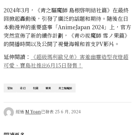
2024年3月，《青之驅魔師 島根啓明結社篇》在最終
回掀起轟動後，引發了廣泛的話題和期待。隨後在日
本動漫界的重要盛事「AnimeJapan 2024」上，官方
突然宣佈了新的續作計劃，《青の祓魔師 雪ノ果篇》
的開播時間以及公開了視覺海報和首支PV影片。
延伸閱讀：
《超級瑪利歐兄弟》害羞幽靈造型夜燈超
可愛、寶島社推出6月15日發售！
冒險
奇幻
校園
靈異
青之驅魔師
經過
M Yoan
已發表
25 6 月, 2024
閱讀更多