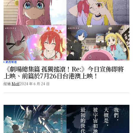
動漫頻道
《劇場總集篇 孤獨搖滾！Re:》今日宣佈即將
上映、前篇於7月26日台港澳上映！
經過
Meff
2024 年 6 月 24 日