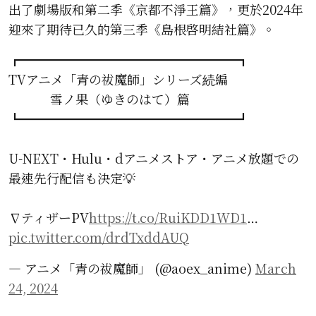
出了劇場版和第二季《京都不淨王篇》，更於2024年
迎來了期待已久的第三季《島根啓明結社篇》。
┏━━━━━━━━━━━━━━━━━┓
TVアニメ「青の祓魔師」シリーズ続編
雪ノ果（ゆきのはて）篇
┗━━━━━━━━━━━━━━━━━┛
U-NEXT・Hulu・dアニメストア・アニメ放題での
最速先行配信も決定💡
∇ティザーPV
https://t.co/RuiKDD1WD1
…
pic.twitter.com/drdTxddAUQ
— アニメ「青の祓魔師」 (@aoex_anime)
March
24, 2024