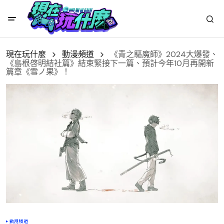
現在玩什麼
動漫頻道
《青之驅魔師》2024大爆發、
《島根啓明結社篇》結束緊接下一篇、預計今年10月再開新
篇章《雪ノ果》！
動漫頻道