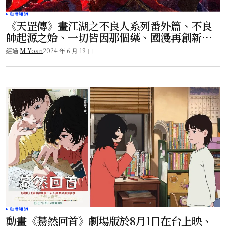
動漫頻道
《天罡傳》畫江湖之不良人系列番外篇、不良
帥起源之始、一切皆因那個藥、國漫再創新高
度！
經過
M Yoan
2024 年 6 月 19 日
動漫頻道
動畫《驀然回首》劇場版於8月1日在台上映、