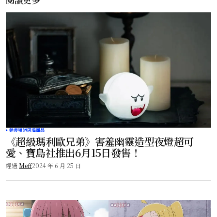
動漫頻道
周邊商品
《超級瑪利歐兄弟》害羞幽靈造型夜燈超可
愛、寶島社推出6月15日發售！
經過
Meff
2024 年 6 月 25 日