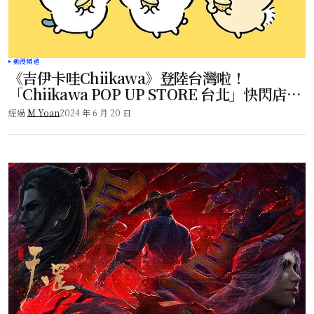
動漫頻道
《吉伊卡哇Chiikawa》登陸台灣啦！
「Chiikawa POP UP STORE 台北」快閃店已
於6/14開展！
經過
M Yoan
2024 年 6 月 20 日