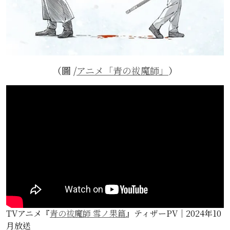
（圖 /
アニメ「青の祓魔師」
）
TVアニメ『
青の祓魔師 雪ノ果篇
』ティザーPV｜2024年10
月放送