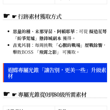
☛ 行跡素材獲取方式
思量的種、末那芽苗、阿賴耶華
：可從
擬造花萼
「紛爭荒墟」懸鋒城副本
獲得。
吉光片羽
：每周挑戰
「心獸的戰場」歷戰餘響
，
擊敗BOSS
「飛霄之影」
可獲取。
遐蝶專屬光錐「讓告別，更美一些」升級素
材
☛ 專屬光錐從0到80級所需素材