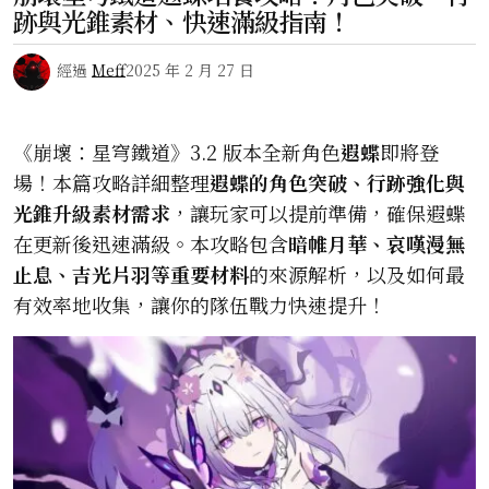
跡與光錐素材、快速滿級指南！
經過
Meff
2025 年 2 月 27 日
《崩壞：星穹鐵道》3.2 版本全新角色
遐蝶
即將登
場！本篇攻略詳細整理
遐蝶的角色突破、行跡強化與
光錐升級素材需求
，讓玩家可以提前準備，確保遐蝶
在更新後迅速滿級。本攻略包含
暗帷月華、哀嘆漫無
止息、吉光片羽等重要材料
的來源解析，以及如何最
有效率地收集，讓你的隊伍戰力快速提升！