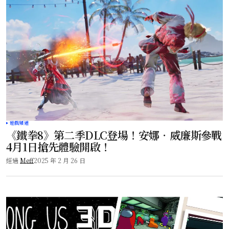
遊戲頻道
《鐵拳8》第二季DLC登場！安娜‧威廉斯參戰
4月1日搶先體驗開啟！
經過
Meff
2025 年 2 月 26 日