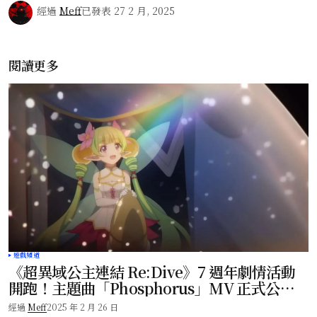
經過
Meff
已發表
27 2 月, 2025
閱讀更多
遊戲頻道
《超異域公主連結 Re:Dive》7 週年劇情活動
開跑！主題曲「Phosphorus」MV 正式公
開！
經過
Meff
2025 年 2 月 26 日