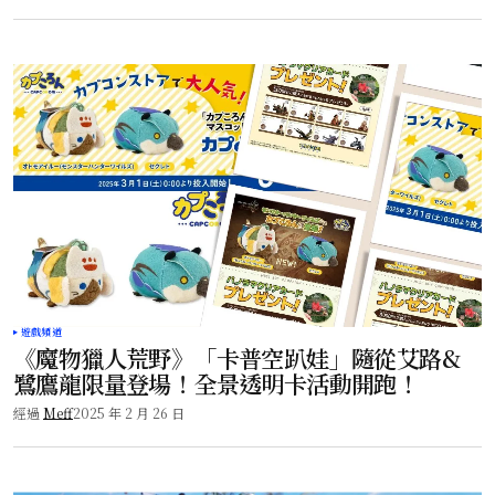
遊戲頻道
《魔物獵人荒野》「卡普空趴娃」隨從艾路&
鷺鷹龍限量登場！全景透明卡活動開跑！
經過
Meff
2025 年 2 月 26 日