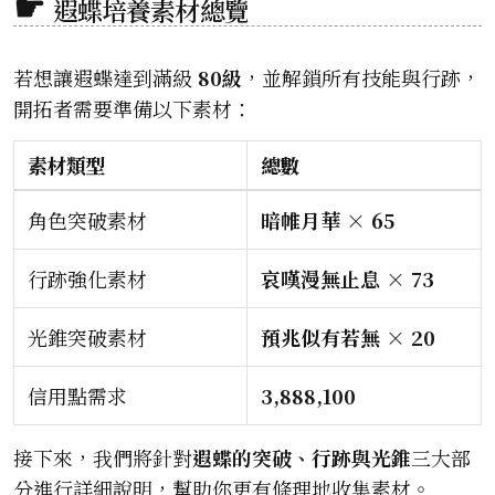
遐蝶培養素材總覽
若想讓遐蝶達到滿級
80級
，並解鎖所有技能與行跡，
開拓者需要準備以下素材：
素材類型
總數
角色突破素材
暗帷月華 × 65
行跡強化素材
哀嘆漫無止息 × 73
光錐突破素材
預兆似有若無 × 20
信用點需求
3,888,100
接下來，我們將針對
遐蝶的突破、行跡與光錐
三大部
分進行詳細說明，幫助你更有條理地收集素材。