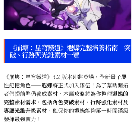
《崩壞：星穹鐵道》遐蝶完整培養指南｜突
破、行跡與光錐素材一覽
《崩壞：星穹鐵道》3.2 版本即將登場，全新量子屬
性記憶角色——
遐蝶
將正式加入隊伍！為了幫助開拓
者們提前準備養成素材，本篇攻略將為你整理
遐蝶的
完整素材需求
，包括
角色突破素材、行跡強化素材及
專屬光錐升級素材
，確保你的遐蝶能夠第一時間滿級
發揮最強實力！