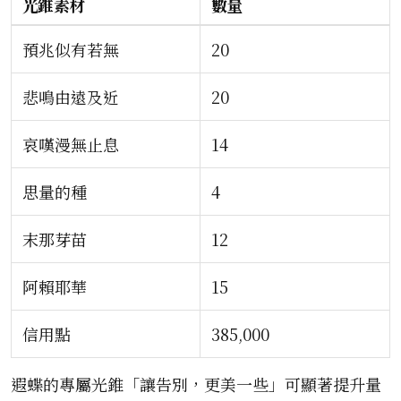
光錐素材
數量
預兆似有若無
20
悲鳴由遠及近
20
哀嘆漫無止息
14
思量的種
4
末那芽苗
12
阿賴耶華
15
信用點
385,000
遐蝶的專屬光錐「讓告別，更美一些」可顯著提升量