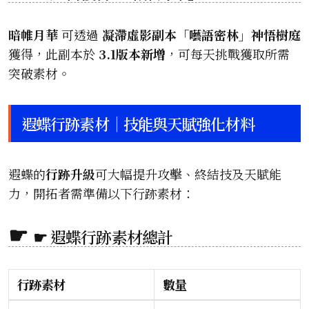
暗帷月華
可透過
凝滯虛影副本「囈語密林」神悟樹庭
獲得，此副本於
3.1版本新增
，可每天挑戰獲取所需
突破素材。
遐蝶行跡素材｜技能與天賦強化材料
遐蝶的
行跡升級
可大幅提升攻擊、終結技及天賦能
力，開拓者需準備以下行跡素材：
☛ 遐蝶行跡素材總計
行跡素材
數量