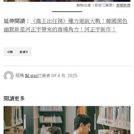
劇照出處《長安三萬里》
春暉映像
延伸閱讀：
《喬王出任務》權力遊說大戰！韓國黑色
幽默新星河正宇帶來的商場角力！河正宇新作！
中國
動畫片
經過
M wei
已發表
09 4 月, 2025
閱讀更多