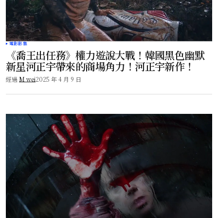
電影影集
《喬王出任務》權力遊說大戰！韓國黑色幽默
新星河正宇帶來的商場角力！河正宇新作！
經過
M wei
2025 年 4 月 9 日