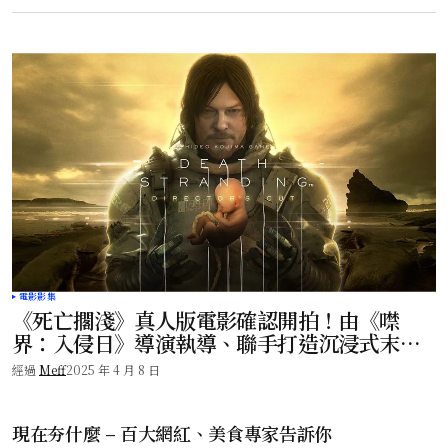
電影影集
《死亡擱淺》真人版電影確認開拍！由《噤
界：入侵日》導演執導、聯手打造沉浸式末日
新作！
經過
Meff
2025 年 4 月 8 日
現在夯什麼 – 百大網紅、美食專家告訴你