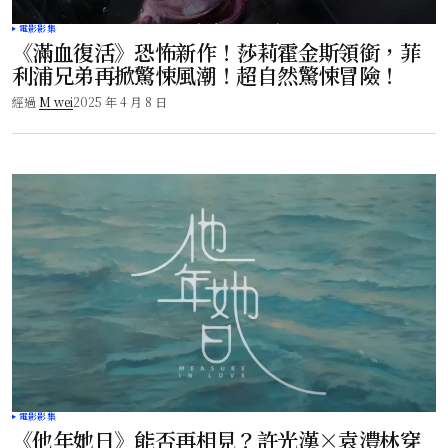
電影影集
《滿血復活》恐怖新作！莎莉霍金斯領銜，菲
利浦兄弟再掀驚悚風潮！超自然驚悚冒險！
經過
M wei
2025 年 4 月 8 日
電影影集
《他年她日》能否再相見？許光漢×袁澧林穿