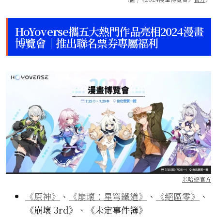
HoYoverse攜五大熱門作品亮相2024漫畫
博覽會｜推出聯名票券專屬福利
米哈遊官方
《原神》
、
《崩壞：星穹鐵道》
、
《絕區零》
、
《崩壞 3rd》、《未定事件簿》