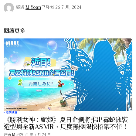
經過
M Yoan
已發表
26 7 月, 2024
閱讀更多
遊戲頻道
《勝利女神：妮姬》夏日企劃將推出毒蛇泳裝
造型與全新ASMR、尺度無極限快招架不住！
經過
Meff
2024 年 7 月 24 日