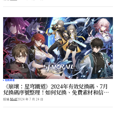
遊戲頻道
《崩壞：星穹鐵道》2024年有效兌換碼、7月
兌換碼序號整理！如何兌換、免費素材和信用
點大放送！
經過
Meff
2024 年 7 月 24 日