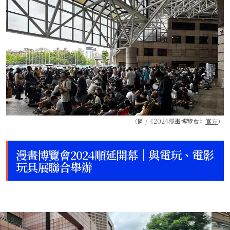
（圖 /《2024漫畫博覽會》
官方
）
漫畫博覽會2024順延開幕｜與電玩、電影
玩具展聯合舉辦