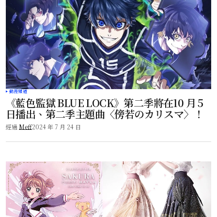
動漫頻道
《藍色監獄 BLUE LOCK》第二季將在10 月 5
日播出、第二季主題曲〈傍若のカリスマ〉！
經過
Meff
2024 年 7 月 24 日