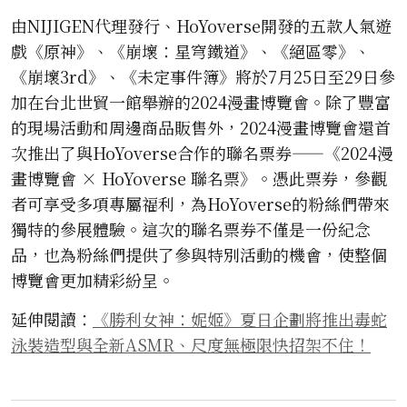
由NIJIGEN代理發行、HoYoverse開發的五款人氣遊
戲《原神》、《崩壞：星穹鐵道》、《絕區零》、
《崩壞3rd》、《未定事件簿》將於7月25日至29日參
加在台北世貿一館舉辦的2024漫畫博覽會。除了豐富
的現場活動和周邊商品販售外，2024漫畫博覽會還首
次推出了與HoYoverse合作的聯名票券——《2024漫
畫博覽會 × HoYoverse 聯名票》。憑此票券，參觀
者可享受多項專屬福利，為HoYoverse的粉絲們帶來
獨特的參展體驗。這次的聯名票券不僅是一份紀念
品，也為粉絲們提供了參與特別活動的機會，使整個
博覽會更加精彩紛呈。
延伸閱讀：
《勝利女神：妮姬》夏日企劃將推出毒蛇
泳裝造型與全新ASMR、尺度無極限快招架不住！