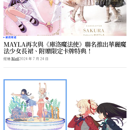
動漫頻道
MAYLA再次與《庫洛魔法使》聯名推出華麗魔
法少女長裙、附贈限定卡牌特典！
經過
Meff
2024 年 7 月 24 日