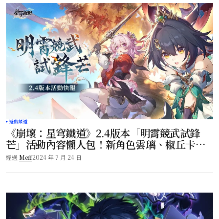
遊戲頻道
《崩壞：星穹鐵道》2.4版本「明霄競武試鋒
芒」活動內容懶人包！新角色雲璃、椒丘卡
池！
經過
Meff
2024 年 7 月 24 日