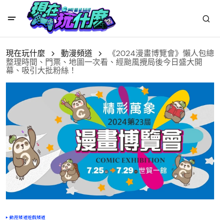
現在玩什麼
動漫頻道
《2024漫畫博覽會》懶人包總
整理時間、門票、地圖一次看、經颱風攪局後今日盛大開
幕、吸引大批粉絲！
動漫頻道
遊戲頻道