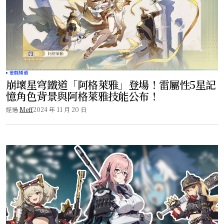
遊戲頻道
崩壞星穹鐵道「阿格萊雅」登場！雷屬性5星記
憶角色背景與阿格萊雅技能公布！
經過
Meff
2024 年 11 月 20 日