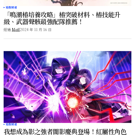
遊戲頻道
「鳴潮椿培養攻略」樁突破材料、樁技能升
級、武器聲骸最強配隊推薦！
經過
Meff
2024 年 11 月 16 日
遊戲頻道
我想成為影之強者闇影慶典登場！紅屬性角色