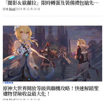
「闇影＆歐蘿拉」限時轉蛋及裝備禮包搶先
看！
經過
Meff
2024 年 11 月 14 日
遊戲頻道
原神大世界開放等級與聯機攻略！快速解鎖聖
遺物冒險收益最大化！
經過
Meff
2024 年 11 月 12 日