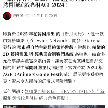
然冒險遊戲亮相AGF 2024！
經過
Meff
2024 年 11 月 20 日
即將於
2025 年在韓國推出
的《新月同行》，是一款
由燭薪網絡（Firewick Network）開發、Garena
發行的
都市超自然主題冒險策略遊戲
。遊戲以
精緻的
2D 藝術畫風
與
經典回合制戰鬥系統
為特色，結合多
元故事線與豐富探索內容，讓玩家在現實與超自然交
匯的世界中解開謎團並找回記憶。官方將於
2024 年
AGF（Anime x Game Festival）
展示更多遊戲內
容，帶來令人期待的沉浸式冒險體驗。
延伸閱讀：
妖精尾巴迷必玩！《FAIRY TAIL 2》全新
原創劇情12月發售 經典角色再臨！