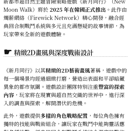
新都市超自然主題冒險策略遊戲《新月同行》（New
Moon Walk）將於
2025 年在韓國正式推出
。此作由
燭薪網絡（Firewick Network）精心開發，融合經
典回合制戰鬥系統與多元且充滿懸疑的故事情節，為
玩家帶來全新的遊戲體驗。
精緻2D畫風與深度戰術設計
《新月同行》以其
精緻的2D藝術畫風
著稱，遊戲中的
每一個場景均經過細緻打磨，營造出表面和平卻暗藏
異象的都市氛圍。遊戲設計團隊特別注重
豐富的探索
內容
，玩家將在現實與超自然交織的世界中，進行深
入的調查與探索，解開潛伏的危機。
此外，遊戲提供
多樣的角色戰略配置
，每位角色擁有
獨特的技能與戰術組合，讓玩家在戰鬥中能夠靈活應