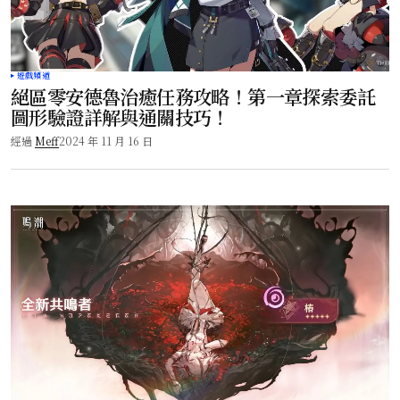
遊戲頻道
絕區零安德魯治癒任務攻略！第一章探索委託
圖形驗證詳解與通關技巧！
經過
Meff
2024 年 11 月 16 日