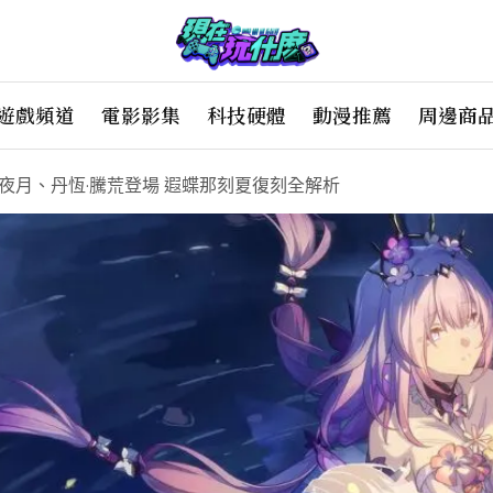
遊戲頻道
電影影集
科技硬體
動漫推薦
周邊商
長夜月、丹恆·騰荒登場 遐蝶那刻夏復刻全解析