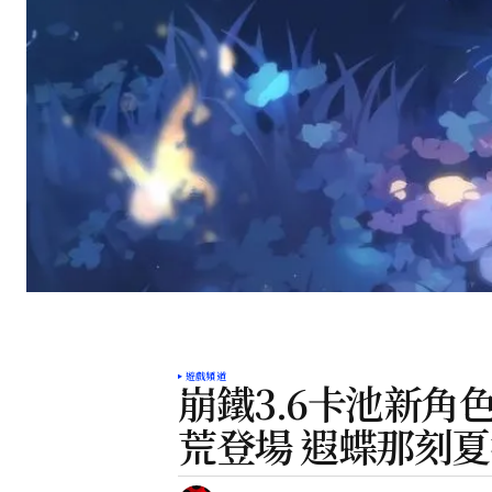
遊戲頻道
崩鐵3.6卡池新角
荒登場 遐蝶那刻