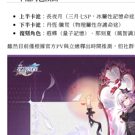
上半卡池
：長夜月（三月七SP，冰屬性記憶命途
下半卡池
：丹恆·騰荒（物理屬性存護命途）
復刻角色
：遐蝶（量子記憶）、那刻夏（風智識
雖然目前僅根據官方PV與立繪釋出時間推測，但社