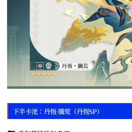
下半卡池：丹恆·騰荒（丹恆SP）