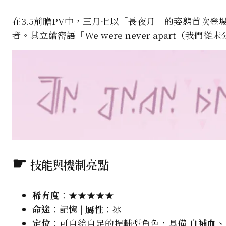
在3.5前瞻PV中，三月七以「長夜月」的姿態首次
者。其立繪密語「We were never apart（我
技能與機制亮點
稀有度
：★★★★★
命途
：記憶 |
屬性
：冰
定位
：可自給自足的拐輔型角色，具備
自補血、