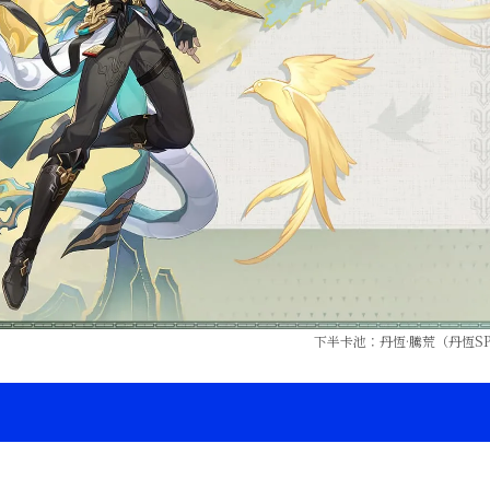
下半卡池：丹恆·騰荒（丹恆S