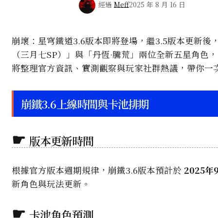
經過
Meff
2025 年 8 月 16 日
崩壞：星穹鐵道3.6版本即將登場，繼3.5版本更
（三月七SP）」與「丹恆·騰荒」兩位全新五星角色
將整理官方資訊、實測觀察與玩家社群熱議，帶你一次
崩鐵3.6上線時間與卡池排期
版本更新時間
根據官方版本週期規律，崩鐵3.6版本預計於
2025年
新角色與玩法更新。
卡池角色預測