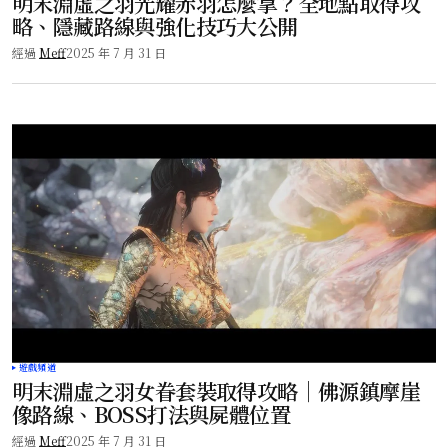
明末淵虛之羽光耀赤羽怎麼拿？全地點取得攻
略、隱藏路線與強化技巧大公開
經過
Meff
2025 年 7 月 31 日
遊戲頻道
明末淵虛之羽女眷套裝取得攻略｜佛源鎮摩崖
像路線、BOSS打法與屍體位置
經過
Meff
2025 年 7 月 31 日