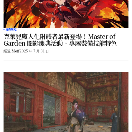
遊戲頻道
克萊兒魔人化附體者最新登場！Master of
Garden 闇影慶典活動、專屬裝備技能特色
經過
Meff
2025 年 7 月 31 日