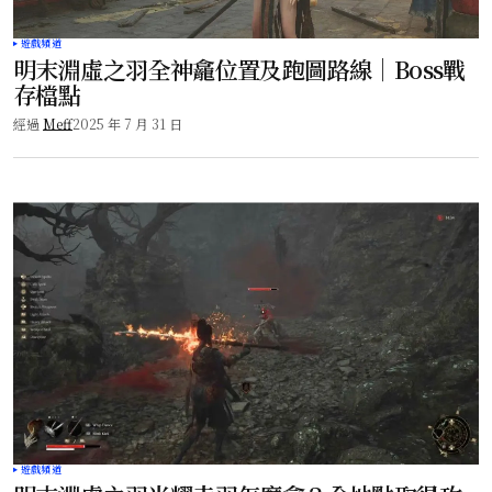
遊戲頻道
明末淵虛之羽全神龕位置及跑圖路線｜Boss戰
存檔點
經過
Meff
2025 年 7 月 31 日
遊戲頻道