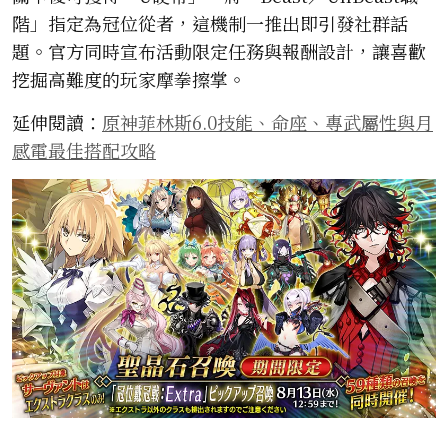
階」指定為冠位從者，這機制一推出即引發社群話
題。官方同時宣布活動限定任務與報酬設計，讓喜歡
挖掘高難度的玩家摩拳擦掌。
延伸閱讀：
原神菲林斯6.0技能、命座、專武屬性與月
感電最佳搭配攻略