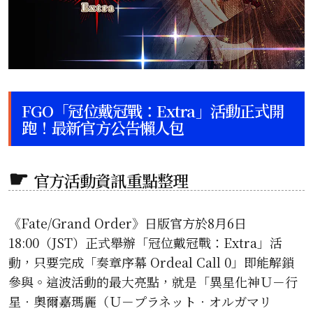
FGO「冠位戴冠戰：Extra」活動正式開
跑！最新官方公告懶人包
官方活動資訊重點整理
《Fate/Grand Order》日版官方於8月6日
18:00（JST）正式舉辦「冠位戴冠戰：Extra」活
動，只要完成「奏章序幕 Ordeal Call 0」即能解鎖
參與。這波活動的最大亮點，就是「異星化神Ｕ－行
星‧奧爾嘉瑪麗（Ｕ－プラネット‧オルガマリ