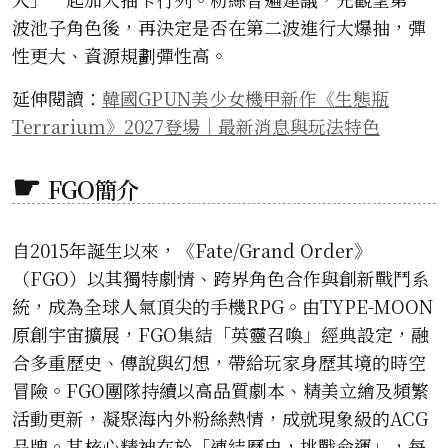
波池子角色後，再決定是否在第二波進行大爆抽，彈
性更大、資源規劃彈性高。
延伸閱讀：
韓國GPUN美少女機甲新作《生態瓶
Terrarium》2027登場｜最新消息與玩法特色
FGO簡介
自2015年誕生以來，《Fate/Grand Order》
（FGO）以其獨特劇情、跨界角色合作與創新戰鬥系
統，成為全球人氣頂尖的手機RPG。由TYPE-MOON
原創宇宙擴展，FGO集結「英靈召喚」經典設定，融
合多重歷史、傳說與幻想，帶給玩家身歷其境的時空
冒險。FGO團隊持續以高品質劇本、精美立繪及頻繁
活動更新，凝聚海內外粉絲熱情，成就現象級的ACG
品牌。其核心精神在於「連結歷史，挑戰命運」，每