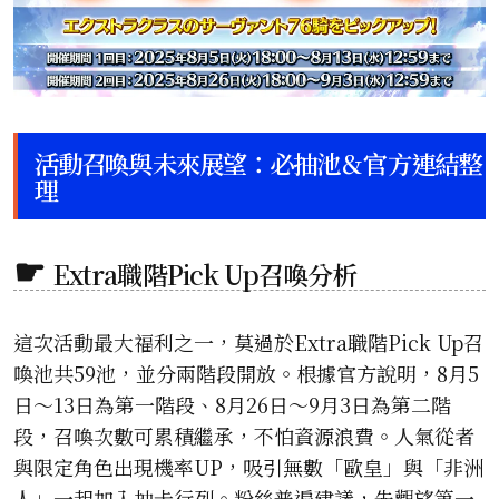
活動召喚與未來展望：必抽池＆官方連結整
理
Extra職階Pick Up召喚分析
這次活動最大福利之一，莫過於Extra職階Pick Up召
喚池共59池，並分兩階段開放。根據官方說明，8月5
日～13日為第一階段、8月26日～9月3日為第二階
段，召喚次數可累積繼承，不怕資源浪費。人氣從者
與限定角色出現機率UP，吸引無數「歐皇」與「非洲
人」一起加入抽卡行列。粉絲普遍建議，先觀望第一