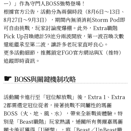
ー）」作為守門人BOSS強勢登場！
根據官方公告，活動分為兩個時段（8月6日～13日、
8月27日～9月3日），期間內無須消耗Storm Pod即
可自由挑戰，玩家討論度爆棚。此外，Extra職階
Pick Up召喚總計59池分兩波開放，第一波召喚次數
還能繼承至第二波，讓許多老玩家直呼良心。
更多活動細節，推薦鎖定FGO官方網站與X（推特）
追蹤即時資訊。
BOSS與關鍵機制攻略
活動關卡進行至「冠位解放戰」後，Extra 1、Extra
2都需選定冠位從者，接著挑戰不同屬性的瑪麗
BOSS（火、地、風、水），帶來全新戰術體驗。特
別是「Beast職階」玩家熱議，通關所有奧爾嘉瑪麗
關卡後可獲得「U硬幣」，將「Beast／UnBeast職