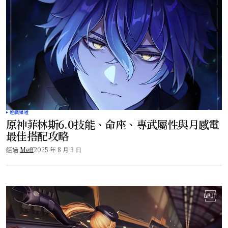
遊戲頻道
原神菲林斯6.0技能、命座、專武屬性與月感電
最佳搭配攻略
經過
Meff
2025 年 8 月 3 日