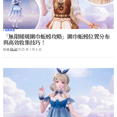
遊戲頻道
「無限暖暖圍巾蚯蚓攻略」圍巾蚯蚓位置分布
與高效收集技巧！
經過
Meff
2025 年 1 月 6 日