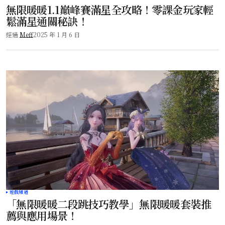
無限暖暖1.1巔峰賽滿星全攻略！零課金玩家輕
鬆滿星通關秘訣！
經過
Meff
2025 年 1 月 6 日
遊戲頻道
「無限暖暖二段跳技巧教學」無限暖暖套裝推
薦與應用場景！