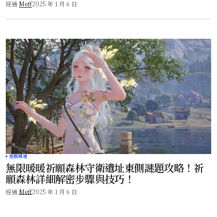
經過
Meff
2025 年 1 月 6 日
遊戲頻道
無限暖暖祈願森林守衛遺址東側謎題攻略！祈
願森林詳細解密步驟與技巧！
經過
Meff
2025 年 1 月 6 日