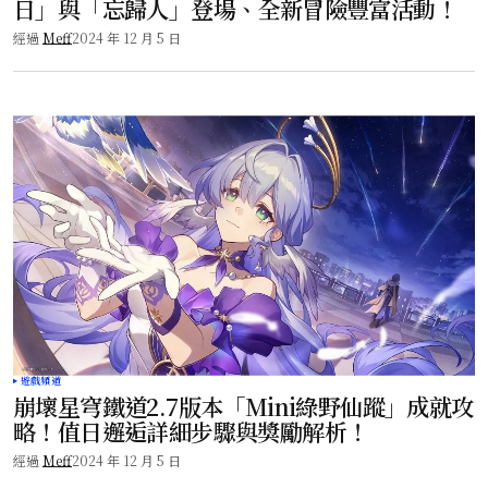
日」與「忘歸人」登場、全新冒險豐富活動！
經過
Meff
2024 年 12 月 5 日
遊戲頻道
崩壞星穹鐵道2.7版本「Mini綠野仙蹤」成就攻
略！值日邂逅詳細步驟與獎勵解析！
經過
Meff
2024 年 12 月 5 日