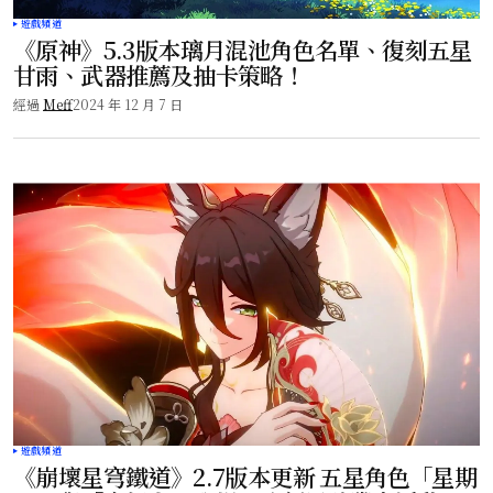
遊戲頻道
《原神》5.3版本璃月混池角色名單、復刻五星
甘雨、武器推薦及抽卡策略！
經過
Meff
2024 年 12 月 7 日
遊戲頻道
《崩壞星穹鐵道》2.7版本更新 五星角色「星期