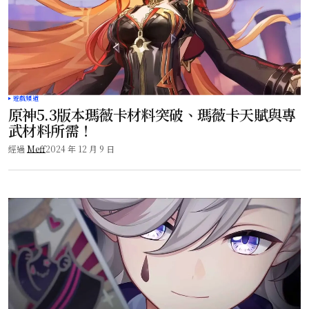
遊戲頻道
原神5.3版本瑪薇卡材料突破、瑪薇卡天賦與專
武材料所需！
經過
Meff
2024 年 12 月 9 日