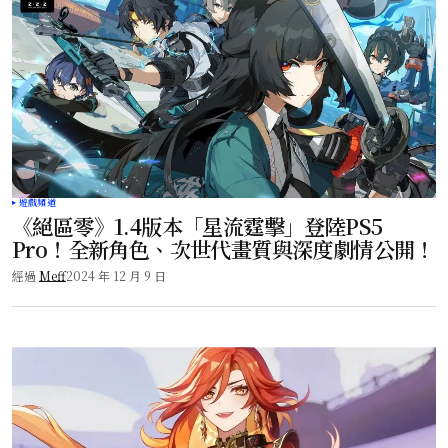
遊戲頻道
《絕區零》1.4版本「星流霆擊」登陸PS5
Pro！全新角色、次世代畫質與深度劇情公開！
經過
Meff
2024 年 12 月 9 日