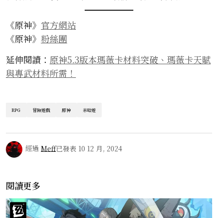
《原神》
官方網站
《原神》
粉絲團
延伸閱讀：
原神5.3版本瑪薇卡材料突破、瑪薇卡天賦
與專武材料所需！
RPG
冒險遊戲
原神
米哈遊
經過
Meff
已發表
10 12 月, 2024
閱讀更多