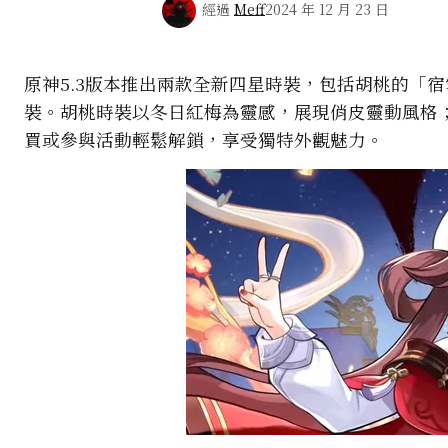
經過
Meff
2024 年 12 月 23 日
原神5.3版本推出兩款全新四星時裝，包括胡桃的「
裝。胡桃時裝以冬日紅梅為靈感，展現俏皮靈動風格
買或參與活動輕鬆解鎖，享受獨特外觀魅力。