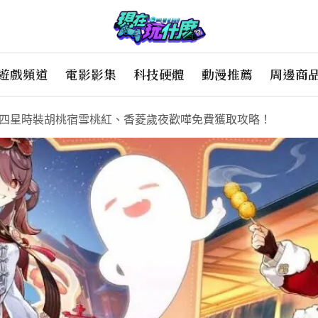
遊戲頻道
電影影集
科技硬體
動漫推薦
周邊商
新四星時裝胡桃宿雪桃紅、香菱歲夜歡嘩免費獲取攻略！