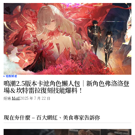
遊戲頻道
鳴潮2.5版本卡池角色懶人包｜新角色弗洛洛登
場＆坎特雷拉復刻技能爆料！
經過
Meff
2025 年 7 月 22 日
現在夯什麼 – 百大網紅、美食專家告訴你