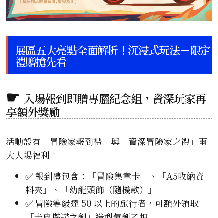
展區五大亮點全面解析！沉浸式玩法＋限定
禮贈搶先看
入場報到即贈專屬紀念組，資深玩家再
享額外獎勵
活動設有「冒險家報到禮」與「資深冒險家之禮」兩
大入場福利：
✅ 報到禮包含：「冒險集章卡」、「A5收納資
料夾」、「幼龍頭飾（隨機款）」
✅ 冒險等級達 50 以上的旅行者，可額外領取
「卡皮塔諾之劍」造型氣劍乙把