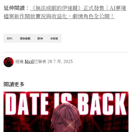
延伸閱讀：
《無法成眠的伊達鍵》正式發售｜AI夢境
檔案新作開放實況與收益化，劇情角色全公開！
RPG
冒險遊戲
原神
米哈遊
經過
Meff
已發表
28 7 月, 2025
閱讀更多