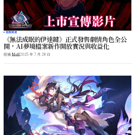
遊戲頻道
《無法成眠的伊達鍵》正式發售劇情角色全公
開，AI夢境檔案新作開放實況與收益化
經過
Meff
2025 年 7 月 28 日