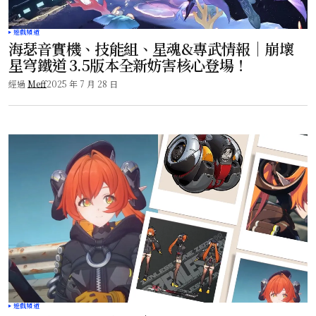
遊戲頻道
海瑟音實機、技能組、星魂&專武情報｜崩壞
星穹鐵道 3.5版本全新妨害核心登場！
經過
Meff
2025 年 7 月 28 日
遊戲頻道