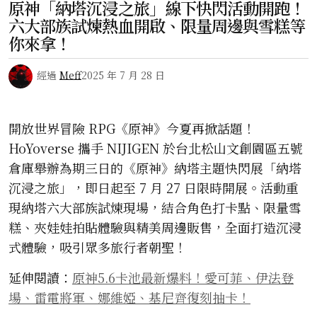
原神「納塔沉浸之旅」線下快閃活動開跑！
六大部族試煉熱血開啟、限量周邊與雪糕等
你來拿！
經過
Meff
2025 年 7 月 28 日
開放世界冒險 RPG《原神》今夏再掀話題！
HoYoverse 攜手 NIJIGEN 於台北松山文創園區五號
倉庫舉辦為期三日的《原神》納塔主題快閃展「納塔
沉浸之旅」，即日起至 7 月 27 日限時開展。活動重
現納塔六大部族試煉現場，結合角色打卡點、限量雪
糕、夾娃娃拍貼體驗與精美周邊販售，全面打造沉浸
式體驗，吸引眾多旅行者朝聖！
延伸閱讀：
原神5.6卡池最新爆料！愛可菲、伊法登
場、雷電將軍、娜維婭、基尼齊復刻抽卡！