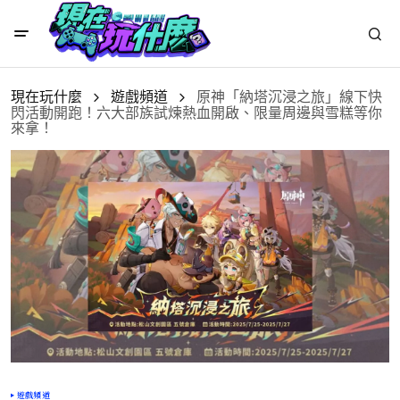
現在玩什麼
遊戲頻道
原神「納塔沉浸之旅」線下快
閃活動開跑！六大部族試煉熱血開啟、限量周邊與雪糕等你
來拿！
遊戲頻道