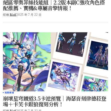
絕區零奧菲絲技能組｜2.2版本副C強攻角色搭
配推薦、實機&專屬音擎情報！
經過
Meff
2025 年 7 月 22 日
遊戲頻道
崩壞星穹鐵道3.5卡池預覽｜海瑟音刻律德菈登
場＋卡芙卡銀狼復刻分析！
經過
Meff
2025 年 7 月 22 日