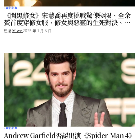
電影影集
《闇黑修女》宋慧喬再度挑戰驚悚極限、全余
贇首度穿修女服、修女與惡靈的生死對決、影
迷必看！
經過
M wei
2025 年 1 月 6 日
電影影集
Andrew Garfield否認出演《Spider-Man 4》