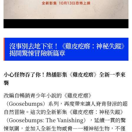
沒事別去地下室！《雞皮疙瘩：神秘失蹤》
揭開驚悚冒險新篇章
小心怪物吞了你！熱播影集《雞皮疙瘩》全新一季來
襲
改編自暢銷青少年小說的《雞皮疙瘩》
（Goosebumps）系列，再度帶來讓人脊背發涼的超
自然冒險。這次的全新影集《雞皮疙瘩：神秘失蹤》
（Goosebumps: The Vanishing），延續一貫的驚
悚氛圍，並加入全新生物威脅—一種神秘生物，不僅