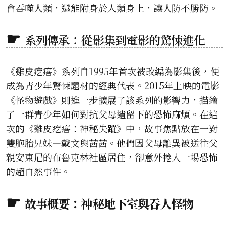
會吞噬人類，還能附身於人類身上，讓人防不勝防。
系列傳承：從影集到電影的驚悚進化
《雞皮疙瘩》系列自1995年首次被改編為影集後，便
成為青少年驚悚題材的經典代表。2015年上映的電影
《怪物遊戲》則進一步擴展了該系列的影響力，描繪
了一群青少年如何對抗父母遺留下的恐怖麻煩。在這
次的《雞皮疙瘩：神秘失蹤》中，故事焦點放在一對
雙胞胎兄妹—戴文與茜茜。他們因父母離異被送往父
親安東尼的布魯克林社區居住，卻意外捲入一場恐怖
的超自然事件。
故事概要：神秘地下室與吞人怪物