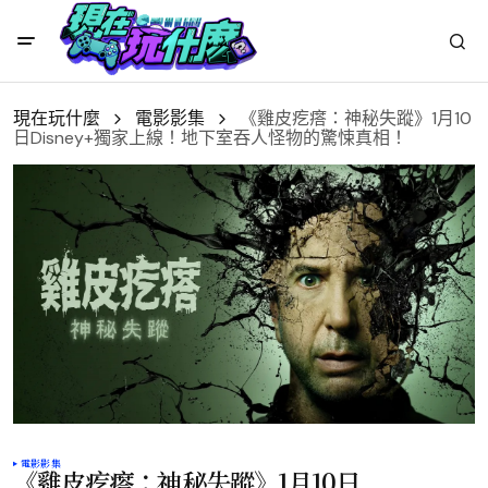
現在玩什麼
電影影集
《雞皮疙瘩：神秘失蹤》1月10
日Disney+獨家上線！地下室吞人怪物的驚悚真相！
電影影集
《雞皮疙瘩：神秘失蹤》1月10日