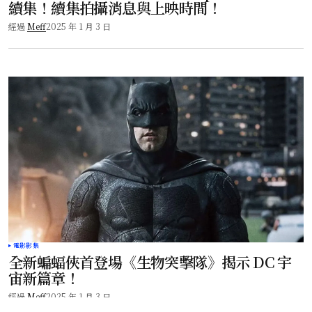
續集！續集拍攝消息與上映時間！
經過
Meff
2025 年 1 月 3 日
電影影集
全新蝙蝠俠首登場《生物突擊隊》揭示 DC 宇
宙新篇章！
經過
Meff
2025 年 1 月 3 日