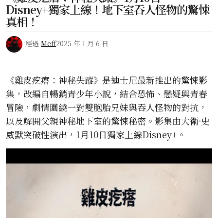
Disney+獨家上線！地下室吞人怪物的驚悚
真相！
經過
Meff
2025 年 1 月 6 日
《雞皮疙瘩：神秘失蹤》是迪士尼最新推出的驚悚影
集，改編自暢銷青少年小說，結合恐怖、懸疑與青春
冒險，劇情圍繞一對雙胞胎兄妹與吞人怪物的對抗，
以及解開父親神秘地下室的驚悚秘密。影集由大衛·史
威默突破性演出，1月10日獨家上線Disney+。