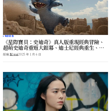
電影影集
《星際寶貝：史迪奇》真人版重現經典冒險、
超萌史迪奇重返大銀幕、迪士尼經典重生、即
將上映！
經過
M wei
2025 年 1 月 6 日