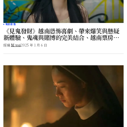
電影影集
《見鬼發財》越南恐怖喜劇、帶來爆笑與懸疑
新體驗、鬼魂與賭博的完美結合、越南票房冠
軍！
經過
M wei
2025 年 1 月 6 日