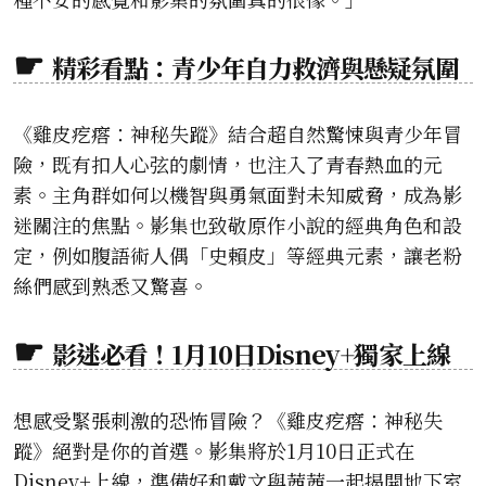
精彩看點：青少年自力救濟與懸疑氛圍
《雞皮疙瘩：神秘失蹤》結合超自然驚悚與青少年冒
險，既有扣人心弦的劇情，也注入了青春熱血的元
素。主角群如何以機智與勇氣面對未知威脅，成為影
迷關注的焦點。影集也致敬原作小說的經典角色和設
定，例如腹語術人偶「史賴皮」等經典元素，讓老粉
絲們感到熟悉又驚喜。
影迷必看！1月10日Disney+獨家上線
想感受緊張刺激的恐怖冒險？《雞皮疙瘩：神秘失
蹤》絕對是你的首選。影集將於1月10日正式在
Disney+上線，準備好和戴文與茜茜一起揭開地下室