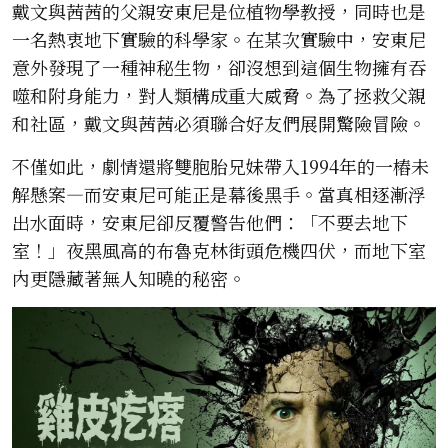
戴文與茜茜的父親安東尼是位植物學教授，同時也是
一名熱衷地下實驗的科學家。在某次實驗中，安東尼
意外發現了一種神秘生物，卻沒想到這個生物擁有吞
噬和附身能力，對人類構成重大威脅。為了拯救父親
和社區，戴文與茜茜必須聯合好友們展開驚險冒險。
不僅如此，劇情還將雙胞胎兄妹帶入1994年的一樁未
解懸案—而安東尼可能正是幕後黑手。當真相逐漸浮
出水面時，安東尼卻反覆警告他們：「不要去地下
室！」夜黑風高的布魯克林街頭危機四伏，而地下室
內更隱藏著無人知曉的秘密。