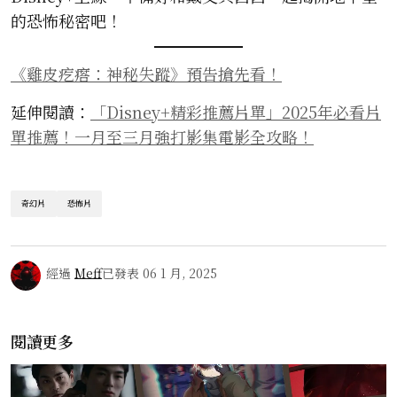
的恐怖秘密吧！
《雞皮疙瘩：神秘失蹤》預告搶先看！
延伸閱讀：
「Disney+精彩推薦片單」2025年必看片
單推薦！一月至三月強打影集電影全攻略！
奇幻片
恐怖片
經過
Meff
已發表
06 1 月, 2025
閱讀更多