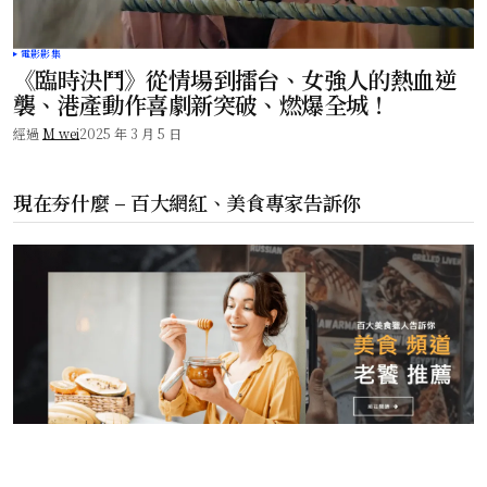
電影影集
《臨時決鬥》從情場到擂台、女強人的熱血逆
襲、港產動作喜劇新突破、燃爆全城！
經過
M wei
2025 年 3 月 5 日
現在夯什麼 – 百大網紅、美食專家告訴你