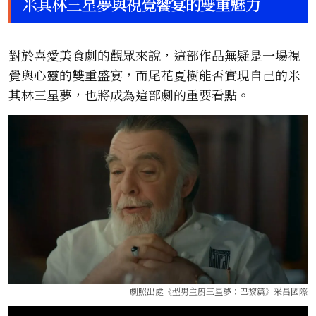
米其林三星夢與視覺饗宴的雙重魅力
對於喜愛美食劇的觀眾來說，這部作品無疑是一場視
覺與心靈的雙重盛宴，而尾花夏樹能否實現自己的米
其林三星夢，也將成為這部劇的重要看點。
劇照出處《型男主廚三星夢：巴黎篇》
采昌國際