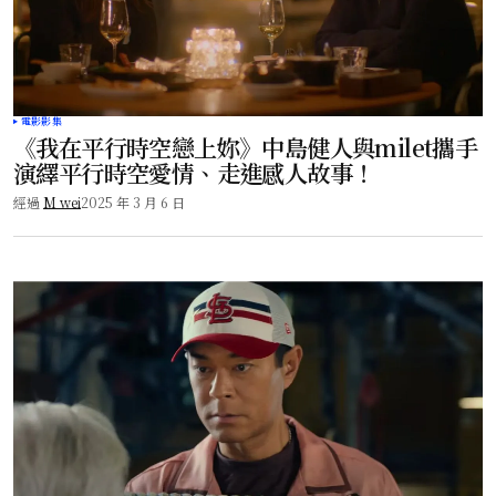
電影影集
《我在平行時空戀上妳》中島健人與milet攜手
演繹平行時空愛情、走進感人故事！
經過
M wei
2025 年 3 月 6 日