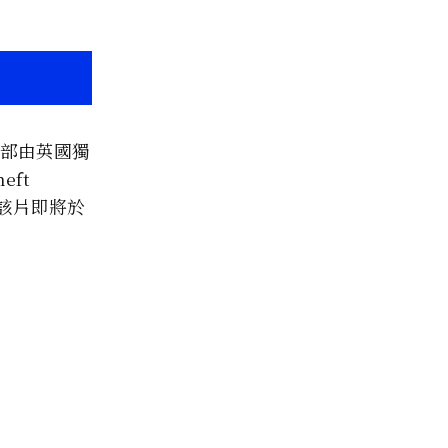
這部由英國獨
eft
。該片即將於