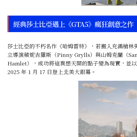
經典莎士比亞遇上《GTA5》瘋狂創意之作
莎士比亞的不朽名作《哈姆雷特》，若搬入充滿槍林彈
立導演蘋妮吉羅斯（Pinny Grylls）與山姆克蘭（Sa
Hamlet），成功將這異想天開的點子變為現實，並
2025 年 1 月 17 日登上北美大銀幕。