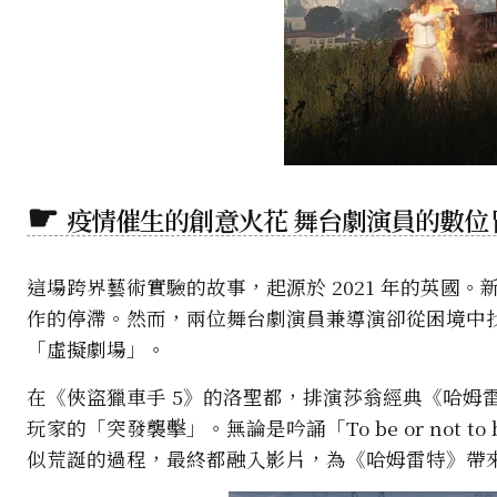
疫情催生的創意火花 舞台劇演員的數位
這場跨界藝術實驗的故事，起源於 2021 年的英國
作的停滯。然而，兩位舞台劇演員兼導演卻從困境中找
「虛擬劇場」。
在《俠盜獵車手 5》的洛聖都，排演莎翁經典《哈姆
玩家的「突發襲擊」。無論是吟誦「To be or no
似荒誕的過程，最終都融入影片，為《哈姆雷特》帶