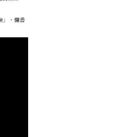
驗」，爛番