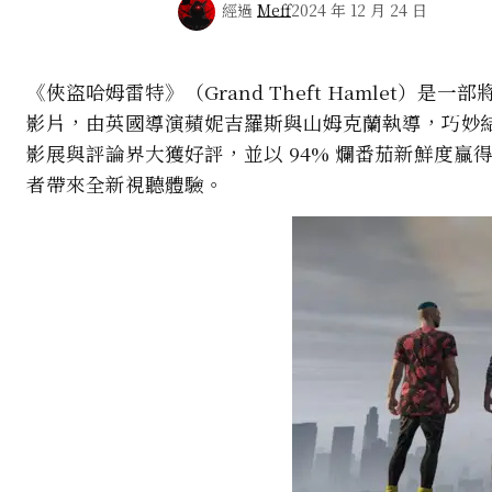
經過
Meff
2024 年 12 月 24 日
《俠盜哈姆雷特》（Grand Theft Hamlet
影片，由英國導演蘋妮吉羅斯與山姆克蘭執導，巧妙
影展與評論界大獲好評，並以 94% 爛番茄新鮮度贏得
者帶來全新視聽體驗。