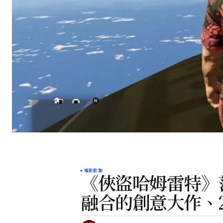
電影影集
《俠盜哈姆雷特》
融合的創意大作、2