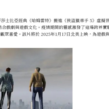
）是一部將莎士比亞經典《哈姆雷特》搬進《俠盜獵車手 5》虛擬
結合戲劇與遊戲文化。疫情期間的靈感激發了這場跨界實
觀眾喜愛。該片將於 2025年1月17日北美上映，為遊戲