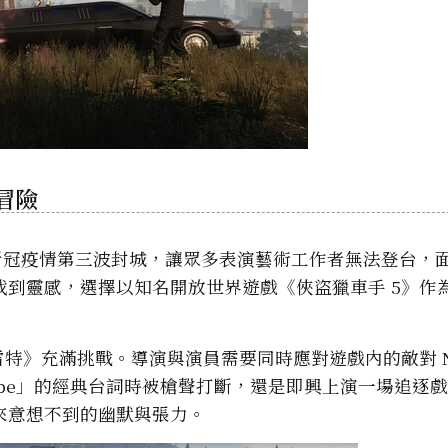
冒險
。新冠疫情第三波封城，讓眾多表演藝術工作者無法登台，
到靈感，選擇以知名開放世界遊戲《俠盜獵車手 5》作
雷特》充滿挑戰。導演與演員需要同時應對遊戲內的敵對 N
t to be」的經典台詞時被槍聲打斷，還是即興上演一場追逐
來意想不到的幽默與張力。