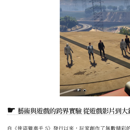
藝術與遊戲的跨界實驗 從遊戲影片到大
自《俠盜獵車手 5》發行以來，玩家創作了無數精彩