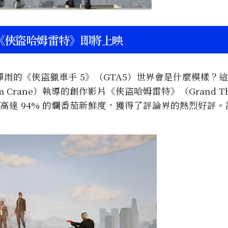
《俠盜哈姆雷特》即將上映
雨的《俠盜獵車手 5》（GTA5）世界會是什麼模樣？
m Crane）執導的創作影片《俠盜哈姆雷特》（Grand Th
以高達 94% 的爛番茄新鮮度，獲得了評論界的熱烈好評