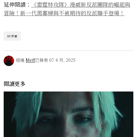
延伸閱讀：
《雷霆特攻隊》漫威新反派團隊的崛起與
冒險！新一代黑寡婦與不被期待的反派聯手登場！
DC宇宙
經過
Meff
已發表
07 4 月, 2025
閱讀更多