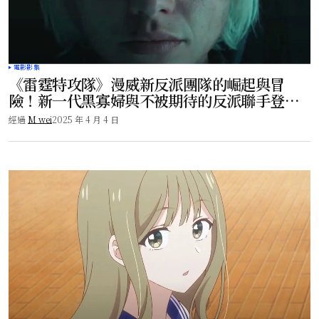
電影影集
《雷霆特攻隊》漫威新反派團隊的崛起與冒
險！新一代黑寡婦與不被期待的反派聯手登
場！
經過
M wei
2025 年 4 月 4 日