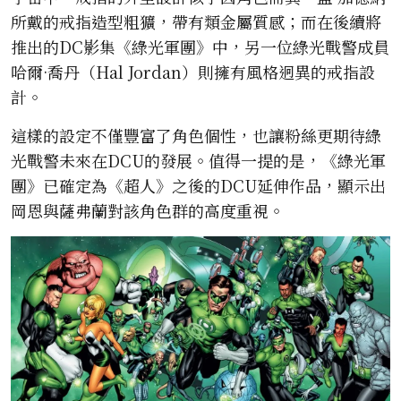
所戴的戒指造型粗獷，帶有類金屬質感；而在後續將
推出的DC影集《綠光軍團》中，另一位綠光戰警成員
哈爾·喬丹（Hal Jordan）則擁有風格迥異的戒指設
計。
這樣的設定不僅豐富了角色個性，也讓粉絲更期待綠
光戰警未來在DCU的發展。值得一提的是，《綠光軍
團》已確定為《超人》之後的DCU延伸作品，顯示出
岡恩與薩弗蘭對該角色群的高度重視。