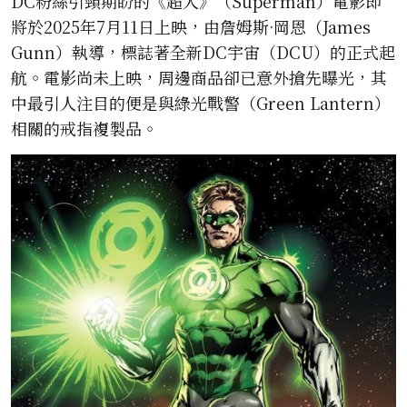
DC粉絲引頸期盼的《超人》（Superman）電影即
將於2025年7月11日上映，由詹姆斯·岡恩（James
Gunn）執導，標誌著全新DC宇宙（DCU）的正式起
航。電影尚未上映，周邊商品卻已意外搶先曝光，其
中最引人注目的便是與綠光戰警（Green Lantern）
相關的戒指複製品。