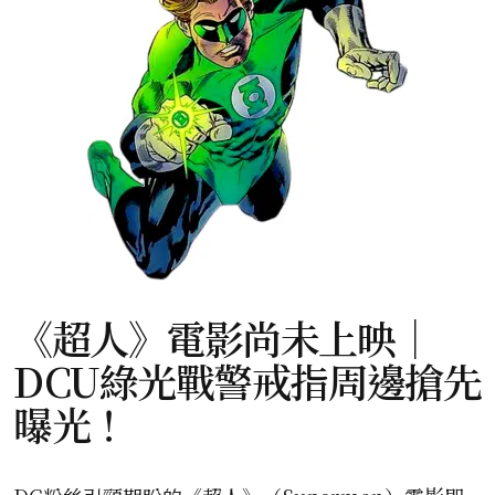
《超人》電影尚未上映｜
DCU綠光戰警戒指周邊搶先
曝光！