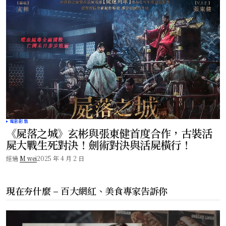
電影影集
《屍落之城》玄彬與張東健首度合作，古裝活
屍大戰生死對決！劍術對決與活屍橫行！
經過
M wei
2025 年 4 月 2 日
現在夯什麼 – 百大網紅、美食專家告訴你