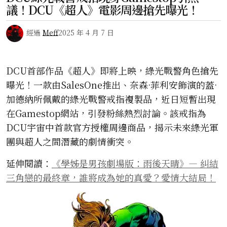
議！DCU《超人》電影周邊搶先曝光！
經過
Meff
2025 年 4 月 7 日
DCU首部作品《超人》即將上映，綠光戰警角色搶先
曝光！一款由SalesOne推出、奈森·菲利安飾演的蓋·
加德納所佩戴的綠光戰警戒指複製品，近日短暫出現
在Gamestop網站，引發粉絲熱烈討論。該戒指為
DCU宇宙中首款官方授權周邊商品，揭示未來綠光軍
團與超人之間潛藏的劇情衝突。
延伸閱讀：
《學姊是男孩劇場版：雨後天晴》— 糾結
三角戀的最終章，誰將成為她的真愛？愛情大結局！