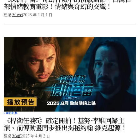
部情緒教育電影！情緒與奇幻的交織！
經過
M wei
2025 年 4 月 4 日
電影影集
《捍衛任務5》確定開拍！基努·李維回歸主
演、前傳動畫同步推出揭秘約翰·維克起源！
經過
Meff
2025 年 4 月 2 日