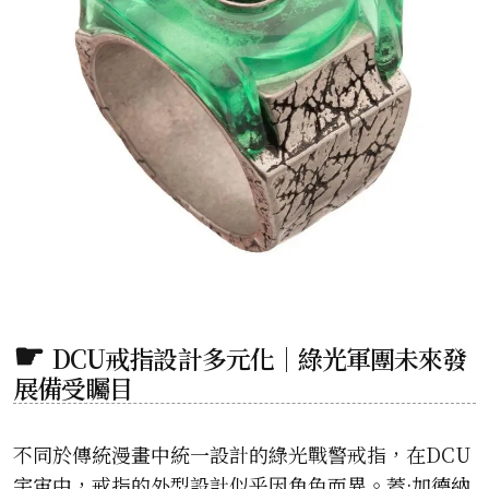
DCU戒指設計多元化｜綠光軍團未來發
展備受矚目
不同於傳統漫畫中統一設計的綠光戰警戒指，在DCU
宇宙中，戒指的外型設計似乎因角色而異。蓋·加德納