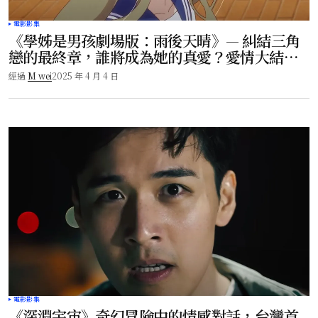
電影影集
《學姊是男孩劇場版：雨後天晴》— 糾結三角
戀的最終章，誰將成為她的真愛？愛情大結
局！
經過
M wei
2025 年 4 月 4 日
電影影集
《深淵宇宙》奇幻冒險中的情感對話，台灣首