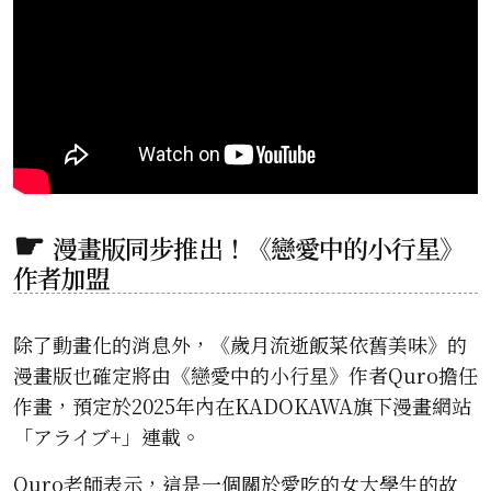
漫畫版同步推出！《戀愛中的小行星》
作者加盟
除了動畫化的消息外，《歲月流逝飯菜依舊美味》的
漫畫版也確定將由《戀愛中的小行星》作者Quro擔任
作畫，預定於2025年內在KADOKAWA旗下漫畫網站
「アライブ+」連載。
Quro老師表示，這是一個關於愛吃的女大學生的故