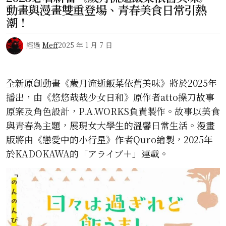
動畫與漫畫雙重登場、青春美食日常引熱
潮！
經過
Meff
2025 年 1 月 7 日
全新原創動畫《歲月流逝飯菜依舊美味》將於2025年
播出，由《悠悠哉哉少女日和》原作者atto操刀故事
原案及角色設計，P.A.WORKS負責製作。故事以美食
與青春為主題，展現女大學生的溫馨日常生活。漫畫
版將由《戀愛中的小行星》作者Quro繪製，2025年
於KADOKAWA的「アライブ＋」連載。