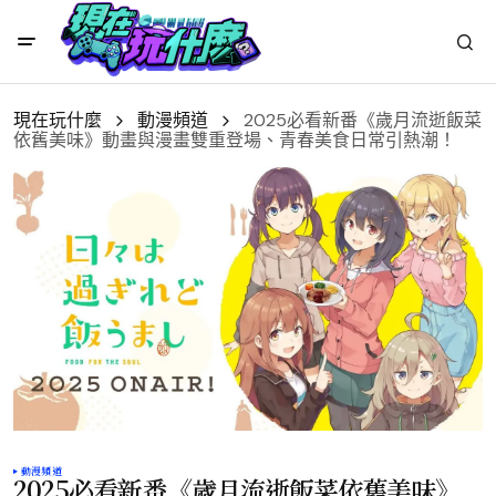
現在玩什麼
動漫頻道
2025必看新番《歲月流逝飯菜
依舊美味》動畫與漫畫雙重登場、青春美食日常引熱潮！
動漫頻道
2025必看新番《歲月流逝飯菜依舊美味》