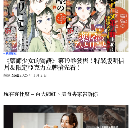
動漫頻道
《藥師少女的獨語》第19卷發售！特裝版明信
片＆限定亞克力立牌搶先看！
經過
Meff
2025 年 1 月 2 日
現在夯什麼 – 百大網紅、美食專家告訴你