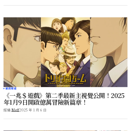
動漫頻道
《一兆＄遊戲》第二季最新主視覺公開！2025
年1月9日開啟億萬冒險新篇章！
經過
Meff
2025 年 1 月 6 日