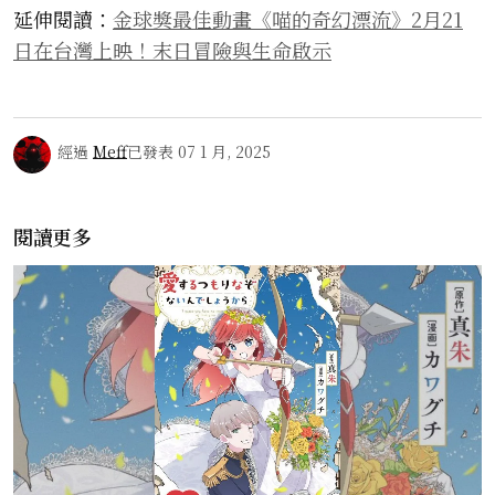
延伸閱讀：
金球獎最佳動畫《喵的奇幻漂流》2月21
日在台灣上映！末日冒險與生命啟示
經過
Meff
已發表
07 1 月, 2025
閱讀更多