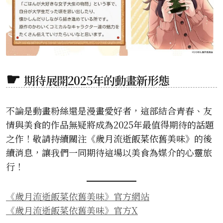
期待展開2025年的動畫新形態
不論是動畫粉絲還是漫畫愛好者，這部結合青春、友
情與美食的作品無疑將成為2025年最值得期待的話題
之作！敬請持續關注《歲月流逝飯菜依舊美味》的後
續消息，讓我們一同期待這場以美食為媒介的心靈旅
行！
《歲月流逝飯菜依舊美味》官方網站
《歲月流逝飯菜依舊美味》官方X