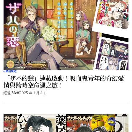
動漫頻道
「ザハ的戀」連載啟動！吸血鬼青年的奇幻愛
情與跨時空命運之旅！
經過
Meff
2025 年 1 月 2 日