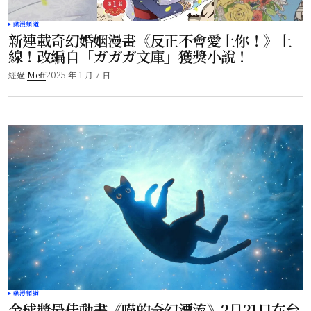
動漫頻道
新連載奇幻婚姻漫畫《反正不會愛上你！》上
線！改編自「ガガガ文庫」獲獎小說！
經過
Meff
2025 年 1 月 7 日
動漫頻道
金球獎最佳動畫《喵的奇幻漂流》2月21日在台