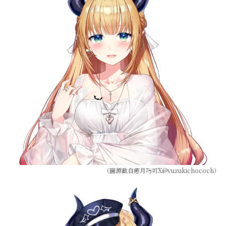
（圖源截自癒月巧可X@yuzukichococh）