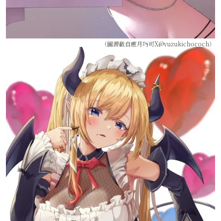
（圖源截自癒月巧可X@yuzukichococh）