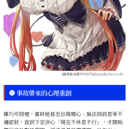
（圖源截自癒月巧可X@yuzukichococh）
🛑 事故帶來的心理重創
據巧可回憶，當時她甚至出現噁心、無法回訊息等不
適症狀，直到下定決心「現在不休息不行」，才開始