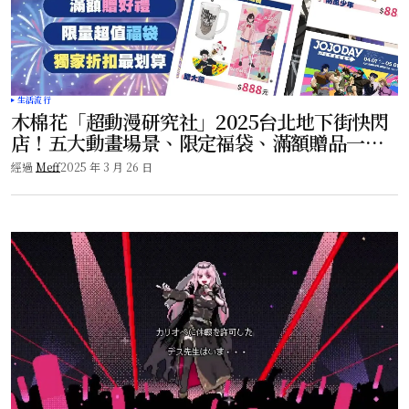
生活流行
木棉花「超動漫研究社」2025台北地下街快閃
店！五大動畫場景、限定福袋、滿額贈品一次
看！
經過
Meff
2025 年 3 月 26 日