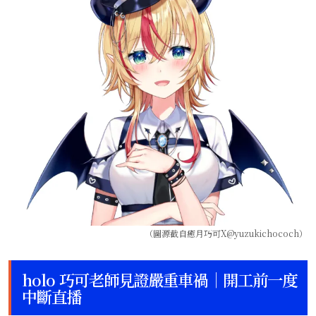
（圖源截自癒月巧可X@yuzukichococh）
holo 巧可老師見證嚴重車禍｜開工前一度
中斷直播