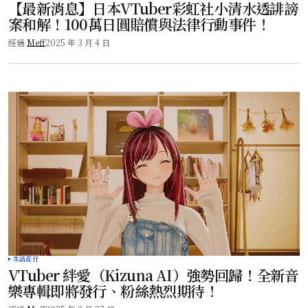
【最新消息】日本VTuber彩虹社小清水透誹謗
案和解！100萬日圓賠償與法律行動事件！
經過
Meff
2025 年 3 月 4 日
生活流行
VTuber 絆愛（Kizuna AI）強勢回歸！全新音
樂專輯即將發行、粉絲熱烈期待！