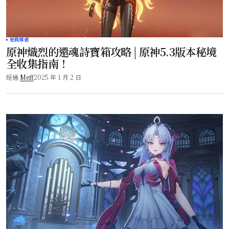
遊戲頻道
原神熾烈的還魂詩寶箱攻略 | 原神5.3版本秘境
全收集指南！
經過
Meff
2025 年 1 月 2 日