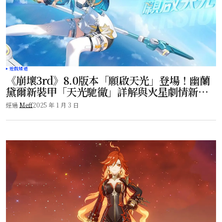
遊戲頻道
《崩壞3rd》8.0版本「願啟天光」登場！幽蘭
黛爾新裝甲「天光馳徹」詳解與火星劇情新突
破！
經過
Meff
2025 年 1 月 3 日