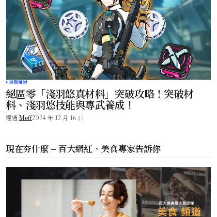
遊戲頻道
絕區零「淺羽悠真材料」突破攻略！突破材
料、淺羽悠技能與專武養成！
經過
Meff
2024 年 12 月 16 日
現在夯什麼 – 百大網紅、美食專家告訴你