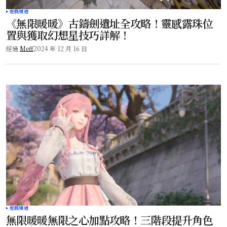
遊戲頻道
《無限暖暖》古鑄劍遺址全攻略！靈感露珠位
置與獲取幻想星技巧詳解！
經過
Meff
2024 年 12 月 16 日
遊戲頻道
無限暖暖無限之心加點攻略！三階段提升角色