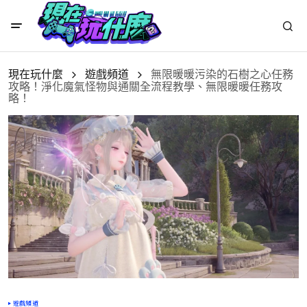
現在玩什麼
遊戲頻道
無限暖暖污染的石樹之心任務
攻略！淨化魔氣怪物與通關全流程教學、無限暖暖任務攻
略！
遊戲頻道