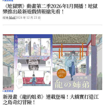
動漫頻道
《地獄樂》動畫第二季2026年1月開播！地獄
樂推出最新遊戲情報搶先看！
經過
Meff
2024 年 12 月 23 日
動漫頻道
新漫畫《龍的姐弟》連載登場！大橋實打造江
之島奇幻冒險！