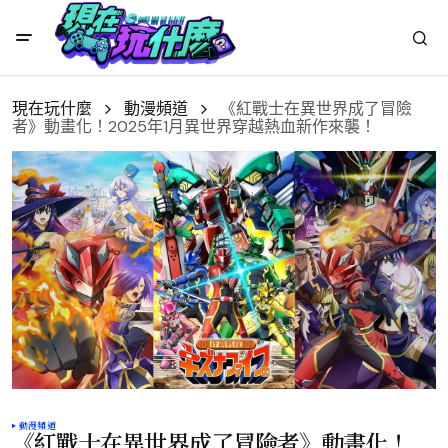
現在玩什麼
動漫頻道
《紅戰士在異世界成了冒險
者》動畫化！2025年1月異世界穿越熱血新作來襲！
動漫頻道
《紅戰士在異世界成了冒險者》動畫化！