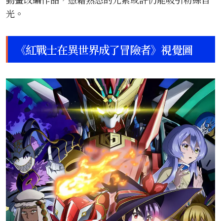
光。
《紅戰士在異世界成了冒險者》視覺圖