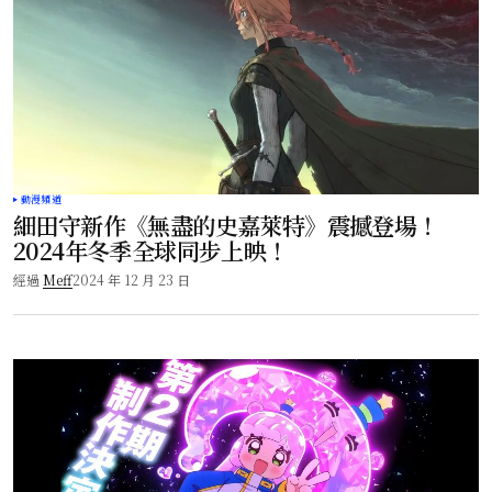
動漫頻道
細田守新作《無盡的史嘉萊特》震撼登場！
2024年冬季全球同步上映！
經過
Meff
2024 年 12 月 23 日