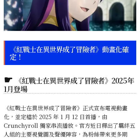
《紅戰士在異世界成了冒險者》動畫化確
定！
《紅戰士在異世界成了冒險者》2025年
1月登場
《紅戰士在異世界成了冒險者》正式宣布電視動畫
化，並定檔於 2025 年 1 月 12 日首播，由
Crunchyroll 獨家串流播放。官方近日釋出了羈絆五
人組的主要視覺圖及聲優陣容，為粉絲帶來更多期