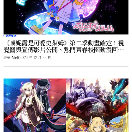
動漫頻道
《噗妮露是可愛史萊姆》第二季動畫確定！視
覺圖與宣傳影片公開、熱門青春校園動漫回
歸！
經過
Meff
2024 年 12 月 23 日