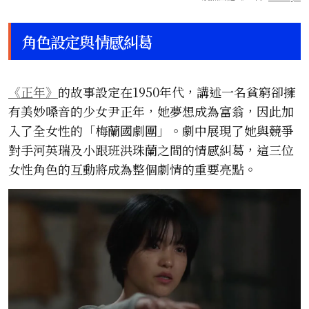
角色設定與情感糾葛
《正年》
的故事設定在1950年代，講述一名貧窮卻擁
有美妙嗓音的少女尹正年，她夢想成為富翁，因此加
入了全女性的「梅蘭國劇團」。劇中展現了她與競爭
對手河英瑞及小跟班洪珠蘭之間的情感糾葛，這三位
女性角色的互動將成為整個劇情的重要亮點。