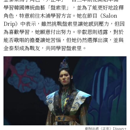
學習韓國傳統曲藝「盤索里」，並為了能更好地詮釋
角色，特意前往木浦學習方言。她在節目《Salon
Drip》中表示，雖然挑戰盤索里讓她感到壓力，但因
為喜歡學習，她願意付出努力。辛叡恩則透露，對於
能否歌唱的擔憂讓她苦惱，但她仍然選擇出演，並與
金泰梨成為戰友，共同學習盤索里。
劇照出處《正年》
Disney+