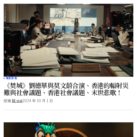
電影影集
《焚城》劉德華與莫文蔚合演、香港的輻射災
難與社會議題、香港社會議題、末世悲歌！
經過
M wei
2024 年 10 月 1 日