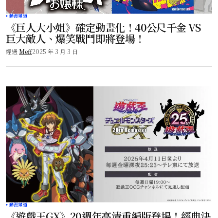
動漫頻道
《巨人大小姐》確定動畫化！40公尺千金 VS
巨大敵人、爆笑戰鬥即將登場！
經過
Meff
2025 年 3 月 3 日
動漫頻道
《遊戲王GX》20週年高清重編版登場！經典決