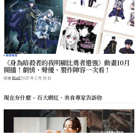
動漫頻道
《身為暗殺者的我明顯比勇者還強》動畫10月
開播！劇情、聲優、製作陣容一次看！
經過
Meff
2025 年 2 月 18 日
現在夯什麼 – 百大網紅、美食專家告訴你