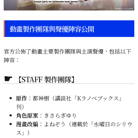
動畫製作團隊與聲優陣容公開
官方公佈了動畫主要製作團隊與主演聲優，包括以下
陣容：
【STAFF 製作團隊】
原作
：都神樹（講談社「Kラノベブックス」
刊）
角色原案
：きさらぎゆり
漫畫改編
：よねぞう（連載於「水曜日のシリウ
ス」）