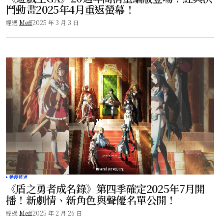
鬥動畫2025年4月重返螢幕！
經過
Meff
2025 年 3 月 3 日
動漫頻道
《盾之勇者成名錄》第四季確定2025年7月開
播！新劇情、新角色與聲優名單公開！
經過
Meff
2025 年 2 月 26 日