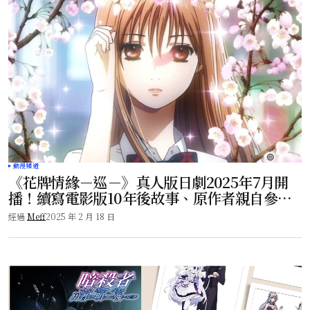
動漫頻道
《花牌情緣－巡－》真人版日劇2025年7月開
播！續寫電影版10年後故事、原作者親自參與
劇本！
經過
Meff
2025 年 2 月 18 日