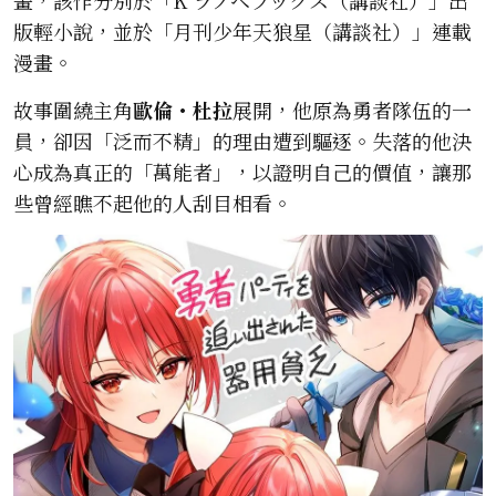
畫，該作分別於「K ラノベブックス（講談社）」出
版輕小說，並於「月刊少年天狼星（講談社）」連載
漫畫。
故事圍繞主角
歐倫・杜拉
展開，他原為勇者隊伍的一
員，卻因「泛而不精」的理由遭到驅逐。失落的他決
心成為真正的「萬能者」，以證明自己的價值，讓那
些曾經瞧不起他的人刮目相看。