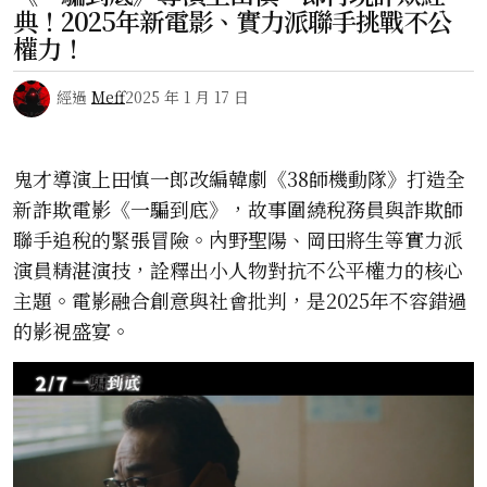
典！2025年新電影、實力派聯手挑戰不公
權力！
經過
Meff
2025 年 1 月 17 日
鬼才導演上田慎一郎改編韓劇《38師機動隊》打造全
新詐欺電影《一騙到底》，故事圍繞稅務員與詐欺師
聯手追稅的緊張冒險。內野聖陽、岡田將生等實力派
演員精湛演技，詮釋出小人物對抗不公平權力的核心
主題。電影融合創意與社會批判，是2025年不容錯過
的影視盛宴。