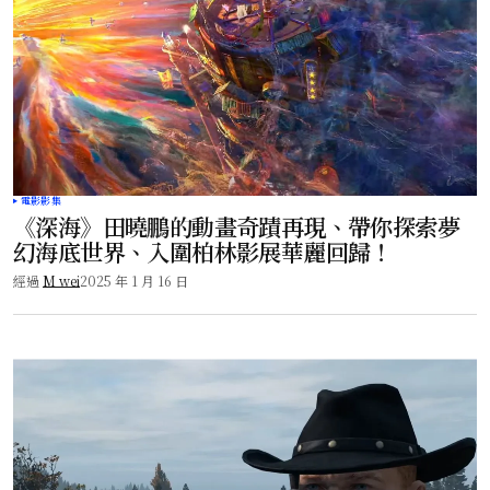
電影影集
《深海》田曉鵬的動畫奇蹟再現、帶你探索夢
幻海底世界、入圍柏林影展華麗回歸！
經過
M wei
2025 年 1 月 16 日