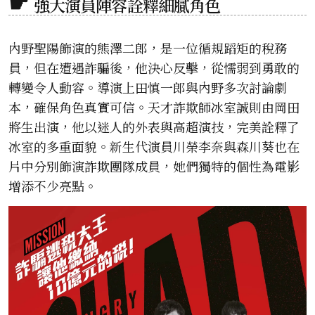
強大演員陣容詮釋細膩角色
內野聖陽飾演的熊澤二郎，是一位循規蹈矩的稅務
員，但在遭遇詐騙後，他決心反擊，從懦弱到勇敢的
轉變令人動容。導演上田慎一郎與內野多次討論劇
本，確保角色真實可信。天才詐欺師冰室誠則由岡田
將生出演，他以迷人的外表與高超演技，完美詮釋了
冰室的多重面貌。新生代演員川榮李奈與森川葵也在
片中分別飾演詐欺團隊成員，她們獨特的個性為電影
增添不少亮點。