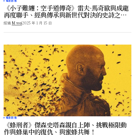
電影影集
《小子難纏：空手道傳奇》雷夫·馬奇歐與成龍
再度聯手、經典傳承與新世代對決的史詩之
戰！
經過
M wei
2025 年 1 月 15 日
電影影集
《蜂刑者》傑森史塔森親自上陣、挑戰極限動
作與蜂巢中的復仇、與蜜蜂共舞！