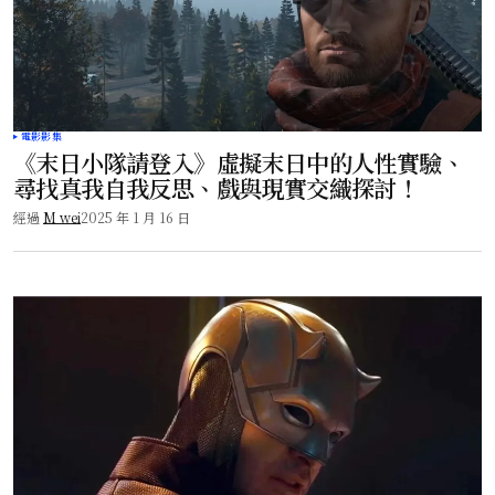
電影影集
《末日小隊請登入》虛擬末日中的人性實驗、
尋找真我自我反思、戲與現實交織探討！
經過
M wei
2025 年 1 月 16 日