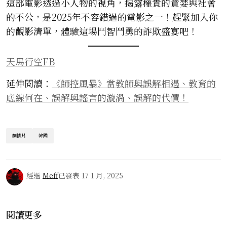
這部電影透過小人物的視角，揭露權貴的貪婪與社會
的不公，是2025年不容錯過的電影之一！趕緊加入你
的觀影清單，體驗這場鬥智鬥勇的詐欺盛宴吧！
天馬行空FB
延伸閱讀：
《師控風暴》當教師與誤解相遇、教育的
底線何在、誤解與謠言的漩渦、誤解的代價！
劇情片
韓國
經過
Meff
已發表
17 1 月, 2025
閱讀更多