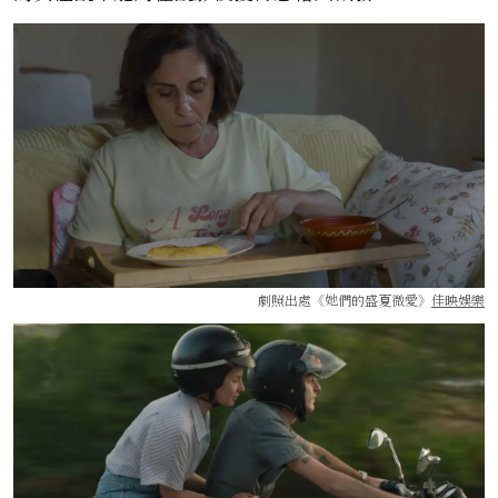
劇照出處《她們的盛夏微愛》
佳映娛樂