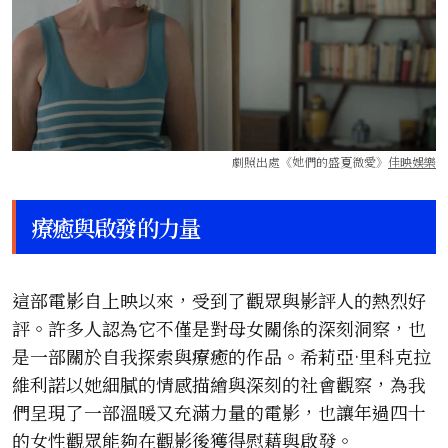
劇照出處《她們的盛夏微愛》
佳映娛樂
療癒與啟發的力量
這部電影自上映以來，受到了觀眾與影評人的熱烈好
評。許多人認為它不僅是對母女關係的深刻洞察，也
是一部關於自我探索與療癒的作品。希莉亞·里科克拉
維利諾以她細膩的情感描繪與深刻的社會觀察，為我
們呈現了一部溫暖又充滿力量的電影，也讓年過四十
的女性觀眾能夠在觀影後獲得慰藉與啟發。