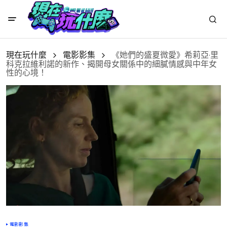
現在玩什麼
電影影集
《她們的盛夏微愛》希莉亞·里
科克拉維利諾的新作、揭開母女關係中的細膩情感與中年女
性的心境！
電影影集