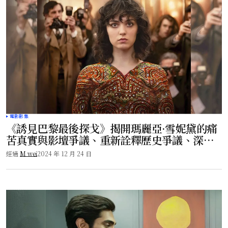
電影影集
《誘見巴黎最後探戈》揭開瑪麗亞·雪妮黛的痛
苦真實與影壇爭議、重新詮釋歷史爭議、深層
反思！
經過
M wei
2024 年 12 月 24 日