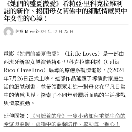
《她們的盛夏微愛》希莉亞·里科克拉維利
諾的新作、揭開母女關係中的細膩情感與中
年女性的心境！
經過
M wei
2024 年 12 月 25 日
電影
《她們的盛夏微愛》
（Little Loves）是一部由
西班牙新銳女導演希莉亞·里科克拉維利諾（Celia
Rico Clavellino）編導的療癒系親情電影，於2024
年7月26日正式上映。這部作品延續了導演對家庭生
活的細膩刻畫，並帶領觀眾走進一對母女在平凡日常
中的情感世界，探索了不同年齡層所面臨的生活挑戰
與情感波動。
延伸閱讀：
《阿嬤養的豬》一隻小豬如何重燃生命的
希望與溫暖、孤獨中的溫馨陪伴、感動每一顆心！