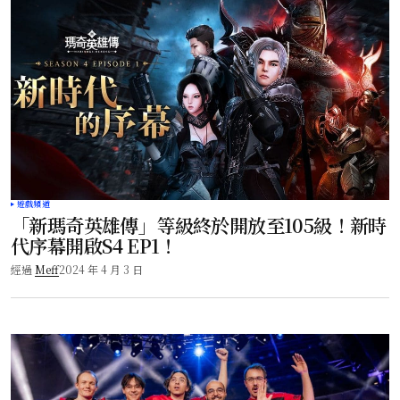
遊戲頻道
「新瑪奇英雄傳」等級終於開放至105級！新時
代序幕開啟S4 EP1！
經過
Meff
2024 年 4 月 3 日