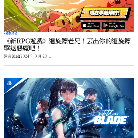
遊戲頻道
《新RPG遊戲》迴旋鏢老兄！丟出你的迴旋鏢
擊退惡魔吧！
經過
Meff
2024 年 3 月 20 日