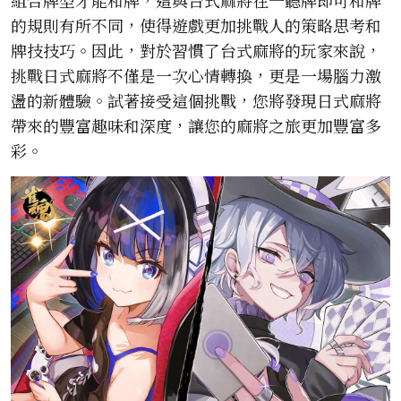
組合牌型才能和牌，這與台式麻將在一聽牌即可和牌
的規則有所不同，使得遊戲更加挑戰人的策略思考和
牌技技巧。因此，對於習慣了台式麻將的玩家來說，
挑戰日式麻將不僅是一次心情轉換，更是一場腦力激
盪的新體驗。試著接受這個挑戰，您將發現日式麻將
帶來的豐富趣味和深度，讓您的麻將之旅更加豐富多
彩。