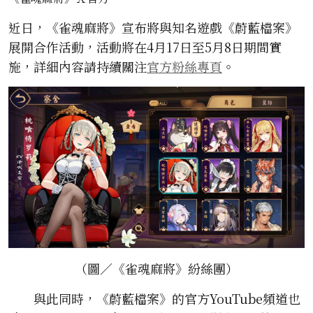
近日，《雀魂麻將》宣布將與知名遊戲《蔚藍檔案》
展開合作活動，活動將在4月17日至5月8日期間實
施，詳細內容請持續關注
官方粉絲專頁
。
（圖／《雀魂麻將》紛絲團）
與此同時，《蔚藍檔案》的官方YouTube頻道也