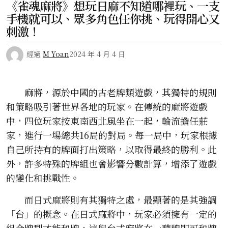
《雀魂麻將》想玩日麻不知道哪裡玩、一支
手機就可以、眾多角色任你挑、玩得開心又
刺激！
經過
M Yoan
2024 年 4 月 4 日
麻將，源於中國的古老牌類遊戲，其獨特的規則
和策略吸引著世界各地的玩家。在傳統的麻將遊戲
中，四位玩家按東南西北風坐在一起，輪流擔任莊
家，進行一場總共16局的對局。每一局中，玩家根據
自己所持有的牌面打出策略，以取得最終的勝利。此
外，許多特殊的牌組也會影響分數計算，增添了遊戲
的變化和挑戰性。
而日式麻將則有其獨特之處，最顯著的是其強調
「台」的概念。在日式麻將中，玩家必須擁有一定的