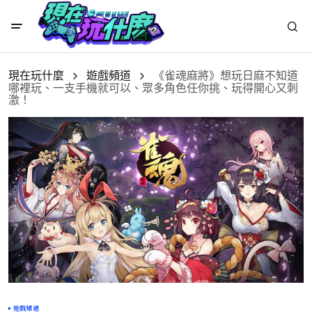
現在玩什麼
遊戲頻道
《雀魂麻將》想玩日麻不知道
哪裡玩、一支手機就可以、眾多角色任你挑、玩得開心又刺
激！
遊戲頻道