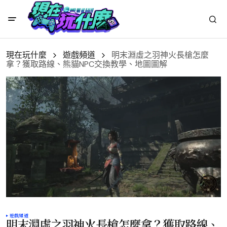
現在玩什麼
遊戲頻道
明末淵虛之羽神火長槍怎麼
拿？獲取路線、熊貓NPC交換教學、地圖圖解
遊戲頻道
明末淵虛之羽神火長槍怎麼拿？獲取路線、