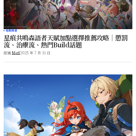
遊戲頻道
星痕共鳴森語者天賦加點選擇推薦攻略｜懲罰
流、治療流、熱門Build話題
經過
Meff
2025 年 7 月 31 日