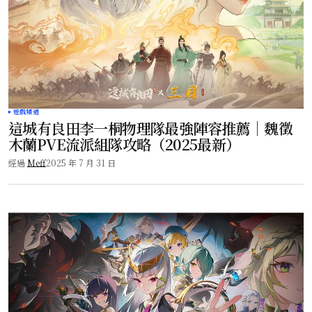
遊戲頻道
這城有良田李一桐物理隊最強陣容推薦｜魏徵
木蘭PVE流派組隊攻略（2025最新）
經過
Meff
2025 年 7 月 31 日