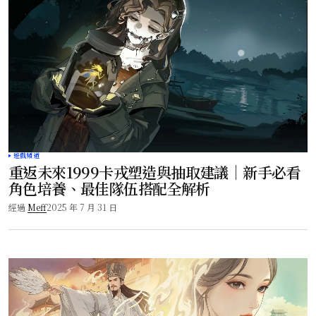
遊戲頻道
重返未來1999卡戎塑造與抽取建議｜新手必看
角色培養、最佳隊伍搭配全解析
經過
Meff
2025 年 7 月 31 日