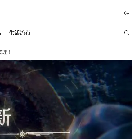
品
生活流行
整理！