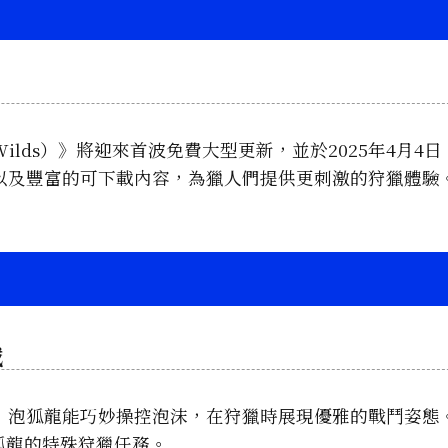
！
er Wilds）》將迎來首波免費大型更新，並於2025年4月4
以及豐富的可下載內容，為獵人們提供更刺激的狩獵體驗
戰
，泡狐龍能巧妙操控泡沫，在狩獵時展現優雅的戰鬥姿態
狐龍的特殊狩獵任務。