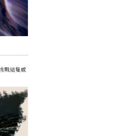
可挑戰這隻威