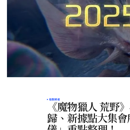
遊戲頻道
《魔物獵人 荒野
歸、新據點大集會
儀」重點整理！