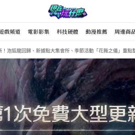
遊戲頻道
電影影集
科技硬體
動漫推薦
周邊商
新！泡狐龍回歸、新據點大集會所、季節活動「花舞之儀」重點