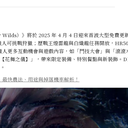
r Wilds）》將於 2025 年 4 月 4 日迎來首波大型免費
獵人可挑戰狩獵；歷戰王煌雷龍與白熾龍任務開放，HR50
獵人更多互動機會與遊戲內容，如「鬥技大會」與「滾滾
慶典【花舞之儀】」，帶來限定裝備、特別餐點與新裝飾。DL
包。
！最快農法、用途與掉落機率解析！