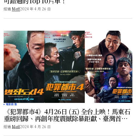
可錯過的Top 10片單！
經過
Meff
2024 年 4 月 26 日
電影影集
《犯罪都市4》4月26日 (五) 全台上映！馬東石
重磅回歸、再創年度震撼除暴鉅獻、臺灣首映
爆好評！
經過
Meff
2024 年 4 月 26 日