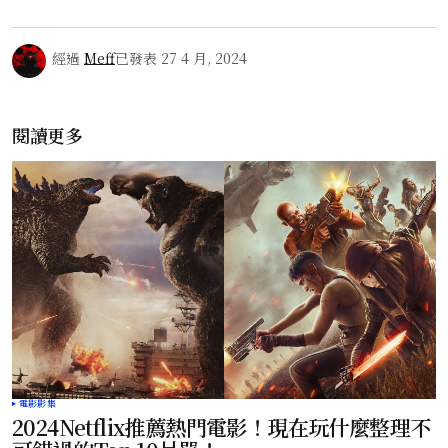
經過
Meff
已發表
27 4 月, 2024
閱讀更多
電影影集
2024Netflix推薦熱門電影！現在玩什麼整理不