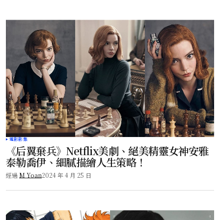
電影影集
《后翼棄兵》Netflix美劇、絕美精靈女神安雅
泰勒喬伊、細膩描繪人生策略！
經過
M Yoan
2024 年 4 月 25 日