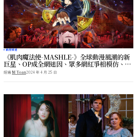
動漫頻道
《肌肉魔法使-MASHLE-》全球動漫風潮的新
巨星、OP成全網迷因、眾多網紅爭相模仿、原
唱作者大有來頭！
經過
M Yoan
2024 年 4 月 25 日