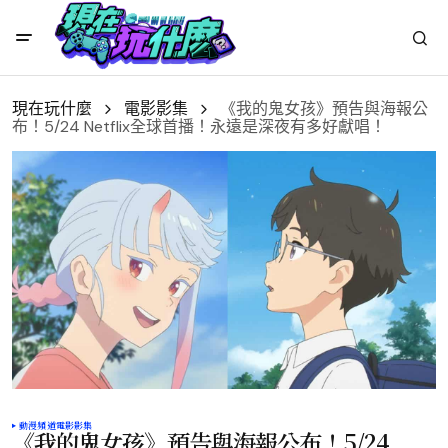
現在玩什麼
電影影集
《我的鬼女孩》預告與海報公
布！5/24 Netflix全球首播！永遠是深夜有多好獻唱！
動漫頻道
電影影集
《我的鬼女孩》預告與海報公布！5/24