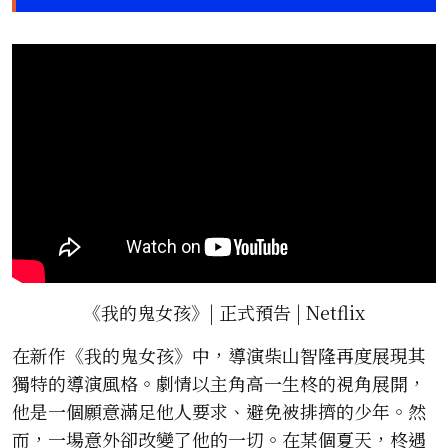
《我的鬼女孩》| 正式預告 | Netflix
在新作《我的鬼女孩》中，導演柴山智隆再度展現其
獨特的導演風格。劇情以主角高一生柊的視角展開，
他是一個願意滿足他人要求、避免被排擠的少年。然
而，一場意外卻改變了他的一切。在某個夏天，柊遇