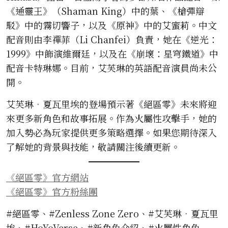
《通靈王》（Shaman King）中的葉、《槍彈辯
駁》中的霧切響子，以及《原神》中的艾蜜莉。中文
配音則由李禪菲（Li Chanfei）負責，她在《逆光：
1999》中飾演維爾廷，以及在《崩壞：星穹鐵道》中
配音卡特琳娜。目前，艾芙琳的英語配音演員尚未公
開。
艾芙琳•夏瓦里埃的登場預示著《絕區零》未來將迎
來更多新角色和故事拓展。作為火屬性攻擊手，她的
加入勢必為玩家提供更多策略選擇。如果您期待深入
了解她的背景與技能，敬請關注後續更新。
《絕區零》官方網站
《絕區零》官方粉絲團
#絕區零、#Zenless Zone Zero、#艾芙琳•夏瓦里
埃、#HoYoVerse、#新角色介紹、#火屬性角色