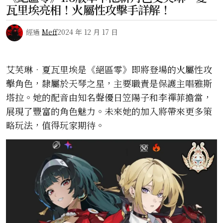
瓦里埃亮相！火屬性攻擊手詳解！
經過
Meff
2024 年 12 月 17 日
艾芙琳•夏瓦里埃是《絕區零》即將登場的火屬性攻
擊角色，隸屬於天琴之星，主要職責是保護主唱雅斯
塔拉。她的配音由知名聲優日笠陽子和李禪菲擔當，
展現了豐富的角色魅力。未來她的加入將帶來更多策
略玩法，值得玩家期待。