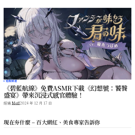
遊戲頻道
《碧藍航線》免費ASMR下載《幻想號：饕餮
盛宴》帶來沉浸式感官體驗！
經過
Meff
2024 年 12 月 17 日
現在夯什麼 – 百大網紅、美食專家告訴你