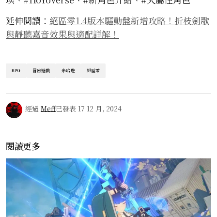
延伸閱讀：
絕區零1.4版本驅動盤新增攻略！折枝劍歌
與靜聽嘉音效果與適配詳解！
RPG
冒險遊戲
米哈遊
絕區零
經過
Meff
已發表
17 12 月, 2024
閱讀更多