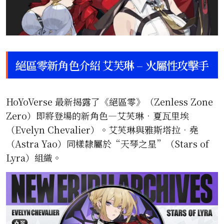
絕區零新角色介紹 艾芙琳 – 火屬性攻擊手
HoYoVerse 最新揭露了《絕區零》（Zenless Zone
Zero）即將登場的新角色—艾芙琳•夏瓦里埃
（Evelyn Chevalier）。艾芙琳與雅斯塔拉•堯
（Astra Yao）同樣隸屬於“天琴之星”（Stars of
Lyra）組織。