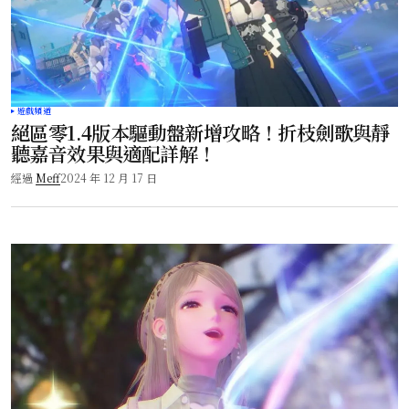
遊戲頻道
絕區零1.4版本驅動盤新增攻略！折枝劍歌與靜
聽嘉音效果與適配詳解！
經過
Meff
2024 年 12 月 17 日