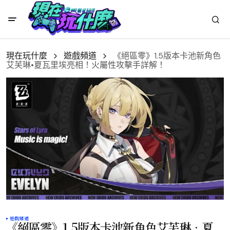
現在玩什麼
遊戲頻道
《絕區零》1.5版本卡池新角色
艾芙琳•夏瓦里埃亮相！火屬性攻擊手詳解！
遊戲頻道
《絕區零》1.5版本卡池新角色艾芙琳•夏