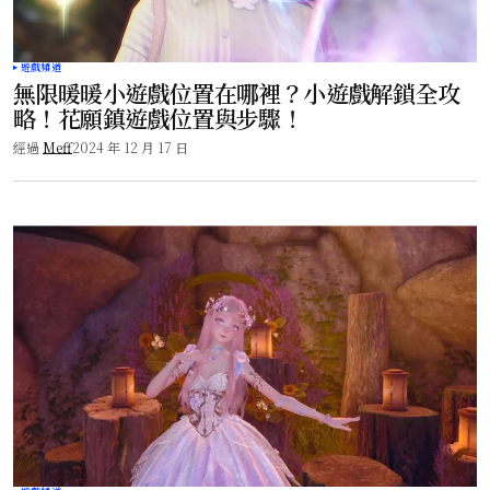
遊戲頻道
無限暖暖小遊戲位置在哪裡？小遊戲解鎖全攻
略！花願鎮遊戲位置與步驟！
經過
Meff
2024 年 12 月 17 日