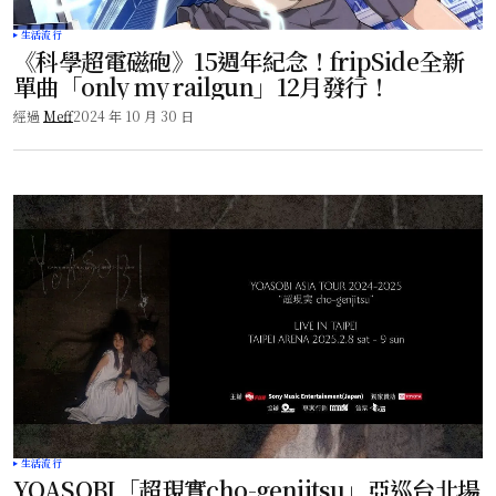
生活流行
《科學超電磁砲》15週年紀念！fripSide全新
單曲「only my railgun」12月發行！
經過
Meff
2024 年 10 月 30 日
生活流行
YOASOBI「超現實cho-genjitsu」亞巡台北場