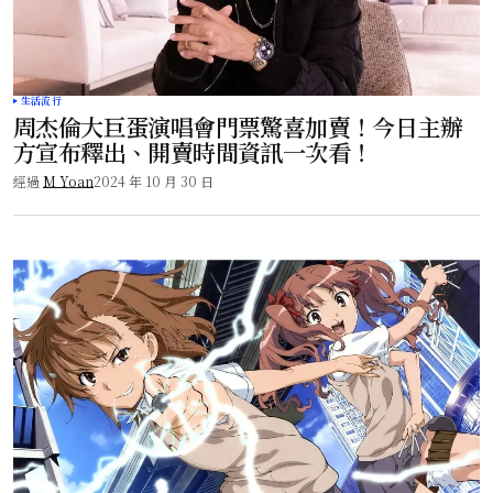
生活流行
周杰倫大巨蛋演唱會門票驚喜加賣！今日主辦
方宣布釋出、開賣時間資訊一次看！
經過
M Yoan
2024 年 10 月 30 日