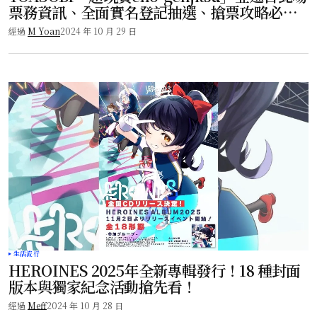
票務資訊、全面實名登記抽選、搶票攻略必
看！
經過
M Yoan
2024 年 10 月 29 日
生活流行
HEROINES 2025年全新專輯發行！18 種封面
版本與獨家紀念活動搶先看！
經過
Meff
2024 年 10 月 28 日