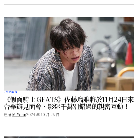
生活流行
《假面騎士 GEATS》佐藤瑠雅將於11月24日來
台舉辦見面會、影迷千萬別錯過的親密互動！
經過
M Yoan
2024 年 10 月 26 日