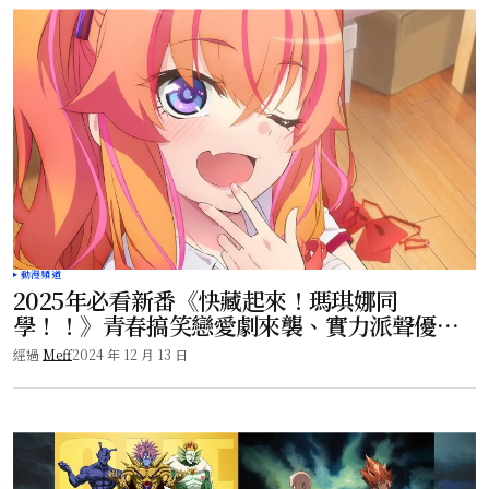
動漫頻道
2025年必看新番《快藏起來！瑪琪娜同
學！！》青春搞笑戀愛劇來襲、實力派聲優陣
容！
經過
Meff
2024 年 12 月 13 日