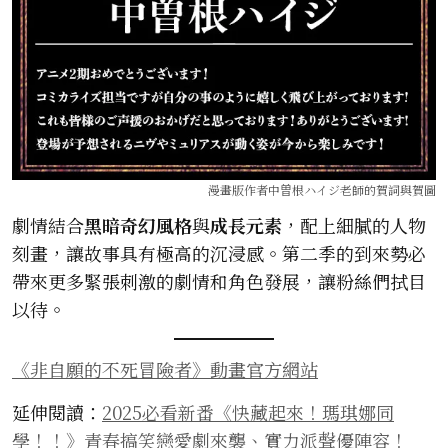
漫畫版作者中曽根ハイジ老師的賀詞與賀圖
劇情結合
黑暗奇幻風格
與
成長元素
，配上細膩的人物
刻畫，讓故事具有極高的沉浸感。第二季的到來勢必
帶來更多緊張刺激的劇情和角色發展，讓粉絲們拭目
以待。
《非自願的不死冒險者》動畫官方網站
延伸閱讀：
2025必看新番《快藏起來！瑪琪娜同
學！！》青春搞笑戀愛劇來襲、實力派聲優陣容！