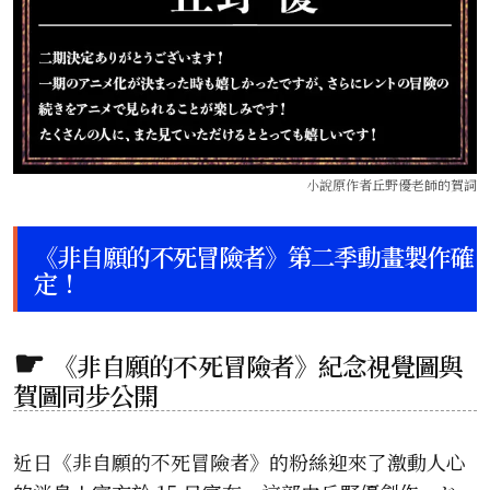
小說原作者丘野優老師的賀詞
《非自願的不死冒險者》第二季動畫製作確
定！
《非自願的不死冒險者》紀念視覺圖與
賀圖同步公開
近日《非自願的不死冒險者》的粉絲迎來了激動人心