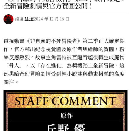
全新冒險劇情與官方賀圖公開！
經過
Meff
2024 年 12 月 16 日
電視動畫《非自願的不死冒險者》第二季正式確定製
作，官方釋出紀念視覺圖及原作者與繪師的賀圖，粉
絲反應熱烈。故事主角雷特被巨龍吞噬後轉生成魔物
「骨人」，以「存在進化」為契機踏上全新冒險，這
部黑暗奇幻冒險劇情受到輕小說迷與動畫粉絲的高度
關注。