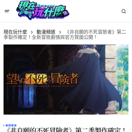
現在玩什麼
動漫頻道
《非自願的不死冒險者》第二
季製作確定！全新冒險劇情與官方賀圖公開！
動漫頻道
《非自願的不死冒險者》第二季製作確定！