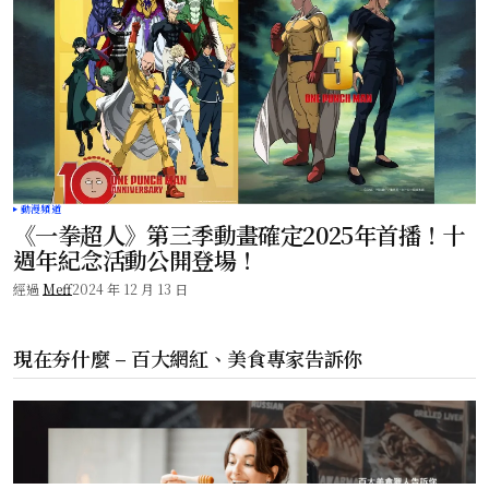
動漫頻道
《一拳超人》第三季動畫確定2025年首播！十
週年紀念活動公開登場！
經過
Meff
2024 年 12 月 13 日
現在夯什麼 – 百大網紅、美食專家告訴你