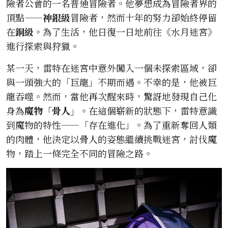
險者公會的一名普通冒險者。他夢想成為冒險者界的
頂點——
神銀級
冒險者，然而十年的努力卻始終停留
在
銅級
。為了生活，他日復一日地前往《水月迷宮》
進行探索與狩獵。
某一天，雷特在迷宮中意外闖入一個未探索區域，卻
與一頭強大的「巨龍」不期而遇。不幸的是，他被巨
龍吞噬。然而，當他再次醒來時，驚訝地發現自己化
身為
魔物「骨人」
。在這個崭新的狀態下，雷特意識
到魔物的特性——「存在進化」。為了重新奪回人類
的肉體，他決定以骨人的姿態繼續挑戰迷宮，討伐魔
物，踏上一條完全不同的冒險之路。