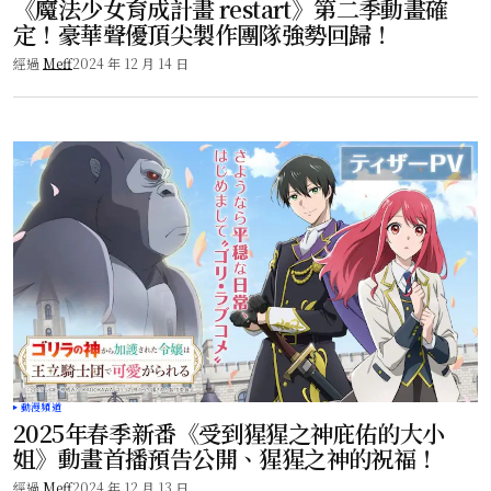
《魔法少女育成計畫 restart》第二季動畫確
定！豪華聲優頂尖製作團隊強勢回歸！
經過
Meff
2024 年 12 月 14 日
動漫頻道
2025年春季新番《受到猩猩之神庇佑的大小
姐》動畫首播預告公開、猩猩之神的祝福！
經過
Meff
2024 年 12 月 13 日