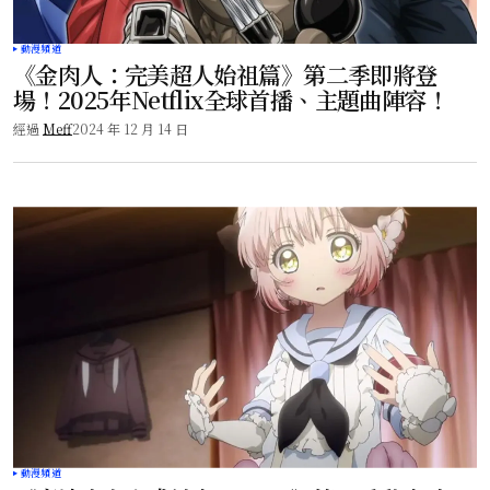
動漫頻道
《金肉人：完美超人始祖篇》第二季即將登
場！2025年Netflix全球首播、主題曲陣容！
經過
Meff
2024 年 12 月 14 日
動漫頻道