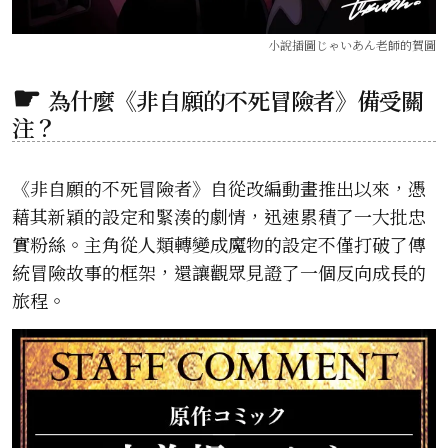
小說插圖じゃいあん老師的賀圖
為什麼《非自願的不死冒險者》備受關
注？
《非自願的不死冒險者》自從改編動畫推出以來，憑
藉其新穎的設定和緊湊的劇情，迅速累積了一大批忠
實粉絲。主角從人類轉變成魔物的設定不僅打破了傳
統冒險故事的框架，還讓觀眾見證了一個反向成長的
旅程。