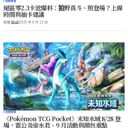
遊戲頻道
絕區零2.3卡池爆料：狛野真斗、照登場？上線
時間與抽卡建議
經過
Meff
2025 年 8 月 23 日
遊戲頻道
《Pokémon TCG Pocket》未知水域 8/28 登
場，雷公炎帝水君、9 月活動與開包重點