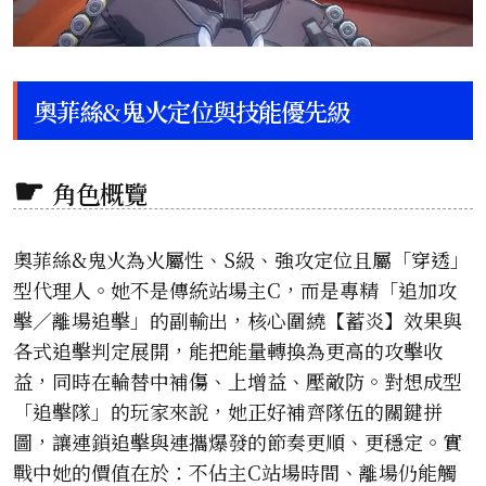
奧菲絲&鬼火定位與技能優先級
角色概覽
奧菲絲&鬼火為火屬性、S級、強攻定位且屬「穿透」
型代理人。她不是傳統站場主C，而是專精「追加攻
擊／離場追擊」的副輸出，核心圍繞【蓄炎】效果與
各式追擊判定展開，能把能量轉換為更高的攻擊收
益，同時在輪替中補傷、上增益、壓敵防。對想成型
「追擊隊」的玩家來說，她正好補齊隊伍的關鍵拼
圖，讓連鎖追擊與連攜爆發的節奏更順、更穩定。實
戰中她的價值在於：不佔主C站場時間、離場仍能觸