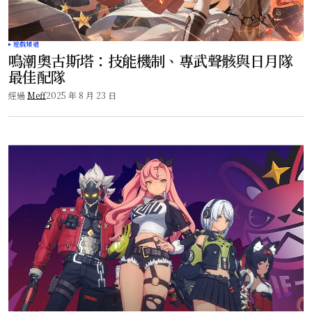
遊戲頻道
鳴潮奧古斯塔：技能機制、專武聲骸與日月隊
最佳配隊
經過
Meff
2025 年 8 月 23 日