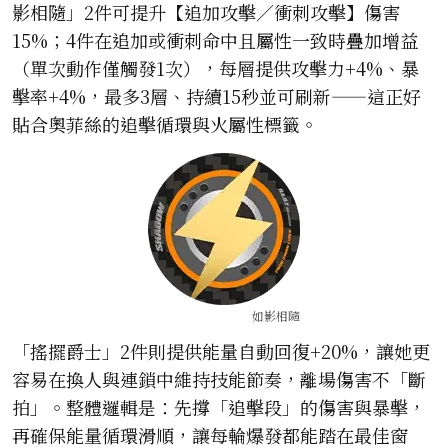
影相隨」2件可提升【追加攻擊／衝刺攻擊】傷害
15%；4件在追加或衝刺命中且屬性一致時疊加增益
（單次動作僅觸發1次），每層提供攻擊力+4%、暴
擊率+4%，最多3層、持續15秒並可刷新——這正好
貼合奧菲絲的追擊循環與火屬性標籤。
如影相隨
「搖擺爵士」2件則提供能量自動回復+20%，讓她更
容易在換人與連鎖中維持技能節奏，離場傷害不「斷
拍」。整體邏輯是：先撐「追擊段」的傷害與暴擊，
再確保能量循環滑順，讓每輪爆發都能踏在最佳窗