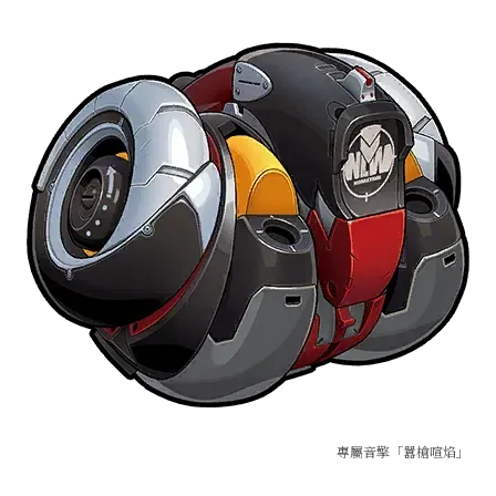
專屬音擎「囂槍喧焰」