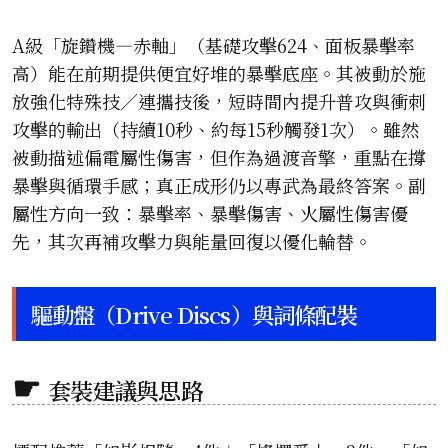
A級「旋鑽機—赤軸」（基礎攻擊624、面板暴擊率
高）能在前期提供便宜好堆的暴擊底座。其被動於施
放強化特殊技／連攜技後，短時間內提升普攻與衝刺
攻擊的輸出（持續10秒、約每15秒觸發1次）。雖然
被動描述偏電屬性傷害，但作為過渡音擎，重點在撐
暴擊與循環手感；真正成形仍以專武為最終答案。副
屬性方向一致：暴擊率、暴擊傷害、火屬性傷害優
先，其次再補攻擊力與能量回復以優化輪替。
驅動盤（Drive Discs）與詞條配裝
套裝建議與思路