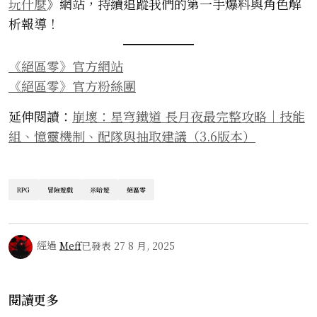
玩什麼
》網站，持續追蹤我們的第一手爆料與角色解
析報導！
《絕區零》官方網站
《絕區零》官方粉絲團
延伸閱讀：
崩壞：星穹鐵道 長月夜最完整攻略｜技能
組、憶靈機制、配隊與抽取建議（3.6版本）
RPG
冒險遊戲
米哈遊
絕區零
經過
Meff
已發表
27 8 月, 2025
閱讀更多