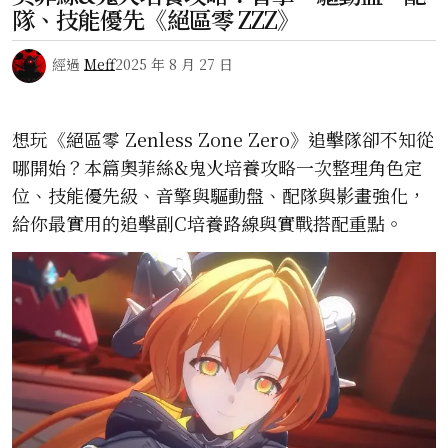
隊、技能優先《絕區零 ZZZ》
經過
Meff
2025 年 8 月 27 日
想玩《絕區零 Zenless Zone Zero》追擊隊卻不知從
哪開始？本篇奧菲絲&鬼火培養攻略一次整理角色定
位、技能優先級、音擎與驅動盤、配隊與影畫強化，
給你最實用的追擊副C培養路線與實戰搭配重點。