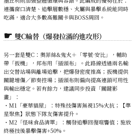
墨丘利則加強整體循環與容錯。此編成的優勢在於：
連攜窗口清楚、追擊層數穩、火屬與暴擊系統能同時
吃滿，適合大多數高難關卡與BOSS周回。
雙C輪替（爆發拉滿的進攻形）
另一套是雙C：奧菲絲&鬼火＋「零號·安比」，輔助
帶「扳機」，邦布用「插頭布」。此路線透過兩名輸
出交替站場與離場追擊，把爆發密度推高；扳機提供
關鍵增傷／節奏控場；插頭布則偏向提高連鎖可用性
與輸出穩定。若有餘力，建議同步投資「關鍵影
畫」：
・M1「豪華貓屋」：特殊技傷害無視15%火抗；【準
星聚焦】狀態下隊友傷害提升。
・M2「怪味食品清單」：觸發追擊回復喧響值；施放
終極技後暴擊傷害+50%。