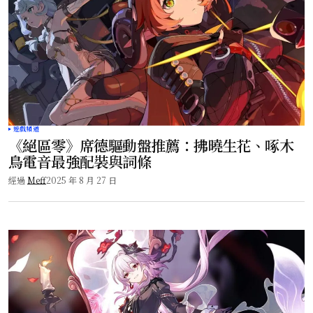
遊戲頻道
《絕區零》席德驅動盤推薦：拂曉生花、啄木
鳥電音最強配裝與詞條
經過
Meff
2025 年 8 月 27 日