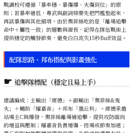
戰調校可遵循「暴率穩、暴傷撐、火傷到位」的原
則；若暴率過低，專武與副詞條要先把門檻墊起來，
再談暴傷與其他細項。由於奧菲絲吃的是「離場追擊
命中＋屬性一致」的層數與窗長，記得在隊伍戰術上
提供穩定的觸發節奏，避免白白流失15秒Buff效益。
配隊思路、邦布搭配與影畫強化
追擊隊標配（穩定且易上手）
建議編成：主輸出「席德」＋副輸出「奧菲絲&鬼
火」＋輔助「耀嘉音」＋邦布「墨丘利」。席德承擔
站場主C與爆發，奧菲絲離場補追擊、提供攻防面向
的增益與壓制；耀嘉音負責增傷、控場或節奏加速；