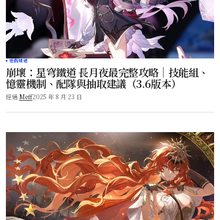
遊戲頻道
崩壞：星穹鐵道 長月夜最完整攻略｜技能組、
憶靈機制、配隊與抽取建議（3.6版本）
經過
Meff
2025 年 8 月 23 日