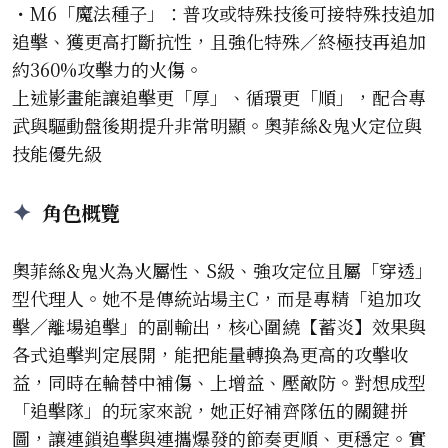
・M6「魔法種子」：普攻或特殊技後可接特殊技追加
追擊、獲更高打斷抗性，且強化特殊／終極技再追加
約360%攻擊力的火傷。
上述影畫能讓追擊更「厚」、循環更「順」，配合專
武與驅動盤後期提升非常明顯。奧菲絲&鬼火定位與
技能優先級
角色概覽
奧菲絲&鬼火為火屬性、S級、強攻定位且屬「穿透」
型代理人。她不是傳統站場主C，而是專精「追加攻
擊／離場追擊」的副輸出，核心圍繞【蓄炎】效果與
各式追擊判定展開，能把能量轉換為更高的攻擊收
益，同時在輪替中補傷、上增益、壓敵防。對想成型
「追擊隊」的玩家來說，她正好補齊隊伍的關鍵拼
圖，讓連鎖追擊與連攜爆發的節奏更順、更穩定。實