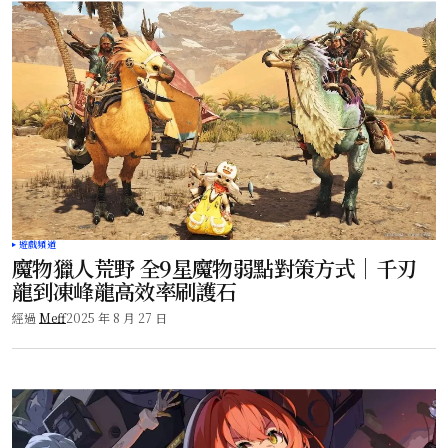
遊戲頻道
魔物獵人荒野 全9星魔物弱點對策方式｜千刃
龍到凍峰龍高效率刷護石
經過
Meff
2025 年 8 月 27 日