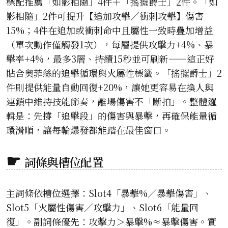
標配推薦「如影相隨」4件＋「搖擺爵士」2件。「如
影相隨」2件可提升【追加攻擊／衝刺攻擊】傷害
15%；4件在追加或衝刺命中且屬性一致時疊加增益
（單次動作僅觸發1次），每層提供攻擊力+4%、暴
擊率+4%，最多3層、持續15秒並可刷新——這正好
貼合奧菲絲的追擊循環與火屬性標籤。「搖擺爵士」2
件則提供能量自動回復+20%，讓她更容易在換人與
連鎖中維持技能節奏，離場傷害不「斷拍」。整體邏
輯是：先撐「追擊段」的傷害與暴擊，再確保能量循
環滑順，讓每輪爆發都能踏在最佳窗口。
詞條與槽位配置
主詞條依槽位選擇：Slot4「暴擊%／暴擊傷害」、
Slot5「火屬性傷害／攻擊力」、Slot6「能量回
復」。副詞條優先：攻擊力＞暴擊%≈暴擊傷害。實