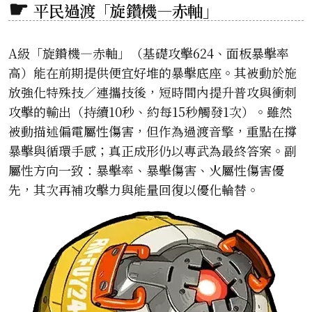
平民過渡「旋鑽機—赤軸」
A級「旋鑽機—赤軸」（基礎攻擊624、面板暴擊率
高）能在前期提供便宜好堆的暴擊底座。其被動於施
放強化特殊技／連攜技後，短時間內提升普攻與衝刺
攻擊的輸出（持續10秒、約每15秒觸發1次）。雖然
被動描述偏電屬性傷害，但作為過渡音擎，重點在撐
暴擊與循環手感；真正成形仍以專武為最終答案。副
屬性方向一致：暴擊率、暴擊傷害、火屬性傷害優
先，其次再補攻擊力與能量回復以優化輪替。