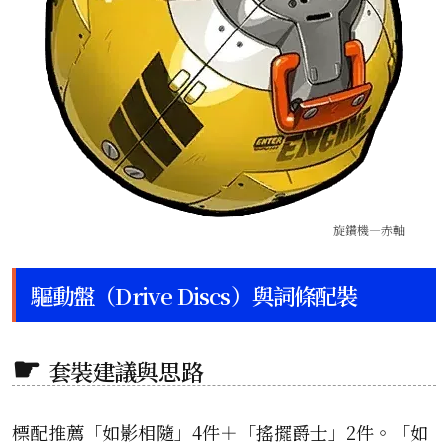
旋鑽機—赤軸
驅動盤（Drive Discs）與詞條配裝
套裝建議與思路
標配推薦「如影相隨」4件＋「搖擺爵士」2件。「如