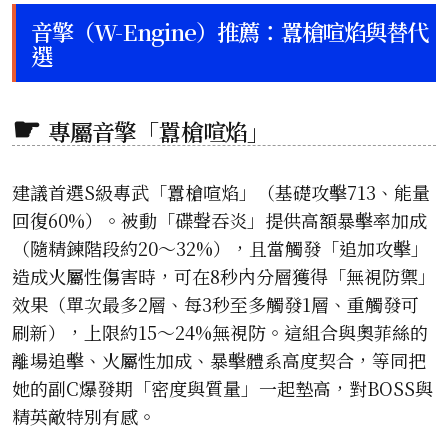
音擎（W-Engine）推薦：囂槍喧焰與替代
選
專屬音擎「囂槍喧焰」
建議首選S級專武「囂槍喧焰」（基礎攻擊713、能量
回復60%）。被動「碟聲吞炎」提供高額暴擊率加成
（隨精鍊階段約20～32%），且當觸發「追加攻擊」
造成火屬性傷害時，可在8秒內分層獲得「無視防禦」
效果（單次最多2層、每3秒至多觸發1層、重觸發可
刷新），上限約15～24%無視防。這組合與奧菲絲的
離場追擊、火屬性加成、暴擊體系高度契合，等同把
她的副C爆發期「密度與質量」一起墊高，對BOSS與
精英敵特別有感。