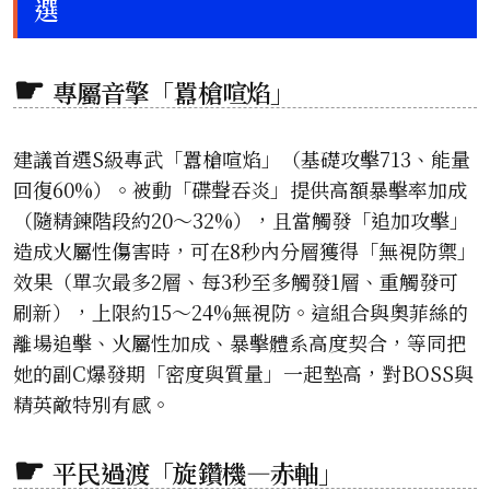
選
專屬音擎「囂槍喧焰」
建議首選S級專武「囂槍喧焰」（基礎攻擊713、能量
回復60%）。被動「碟聲吞炎」提供高額暴擊率加成
（隨精鍊階段約20～32%），且當觸發「追加攻擊」
造成火屬性傷害時，可在8秒內分層獲得「無視防禦」
效果（單次最多2層、每3秒至多觸發1層、重觸發可
刷新），上限約15～24%無視防。這組合與奧菲絲的
離場追擊、火屬性加成、暴擊體系高度契合，等同把
她的副C爆發期「密度與質量」一起墊高，對BOSS與
精英敵特別有感。
平民過渡「旋鑽機—赤軸」