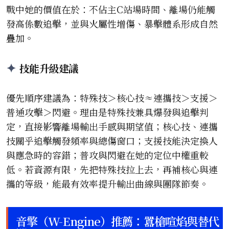
戰中她的價值在於：不佔主C站場時間、離場仍能觸
發高係數追擊，並與火屬性增傷、暴擊體系形成自然
疊加。
技能升級建議
優先順序建議為：特殊技＞核心技≈連攜技＞支援＞
普通攻擊＞閃避。理由是特殊技兼具爆發與追擊判
定，直接影響離場輸出手感與期望值；核心技、連攜
技關乎追擊觸發頻率與總傷窗口；支援技能決定換人
與應急時的容錯；普攻與閃避在她的定位中權重較
低。若資源有限，先把特殊技拉上去，再補核心與連
攜的等級，能最有效率提升輸出曲線與團隊節奏。
音擎（W-Engine）推薦：囂槍喧焰與替代