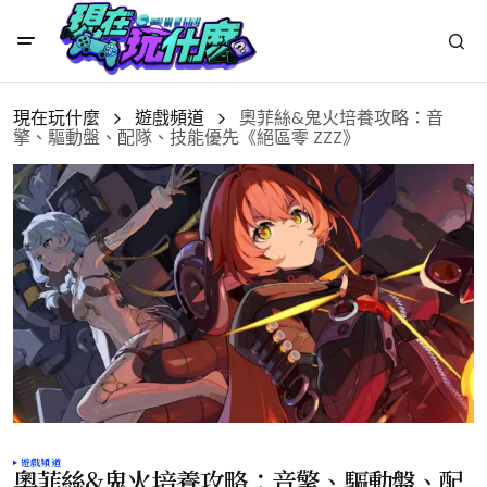
現在玩什麼
遊戲頻道
奧菲絲&鬼火培養攻略：音
擎、驅動盤、配隊、技能優先《絕區零 ZZZ》
遊戲頻道
奧菲絲&鬼火培養攻略：音擎、驅動盤、配