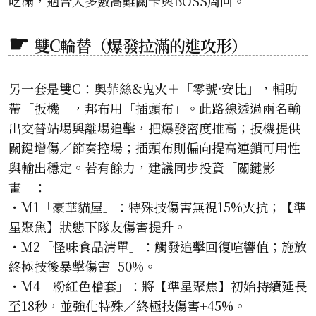
吃滿，適合大多數高難關卡與BOSS周回。
雙C輪替（爆發拉滿的進攻形）
另一套是雙C：奧菲絲&鬼火＋「零號·安比」，輔助
帶「扳機」，邦布用「插頭布」。此路線透過兩名輸
出交替站場與離場追擊，把爆發密度推高；扳機提供
關鍵增傷／節奏控場；插頭布則偏向提高連鎖可用性
與輸出穩定。若有餘力，建議同步投資「關鍵影
畫」：
・M1「豪華貓屋」：特殊技傷害無視15%火抗；【準
星聚焦】狀態下隊友傷害提升。
・M2「怪味食品清單」：觸發追擊回復喧響值；施放
終極技後暴擊傷害+50%。
・M4「粉紅色槍套」：將【準星聚焦】初始持續延長
至18秒，並強化特殊／終極技傷害+45%。