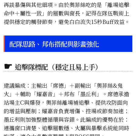
再談暴傷與其他細項。由於奧菲絲吃的是「離場追擊
命中＋屬性一致」的層數與窗長，記得在隊伍戰術上
提供穩定的觸發節奏，避免白白流失15秒Buff效益。
配隊思路、邦布搭配與影畫強化
追擊隊標配（穩定且易上手）
建議編成：主輸出「席德」＋副輸出「奧菲絲&鬼
火」＋輔助「耀嘉音」＋邦布「墨丘利」。席德承擔
站場主C與爆發，奧菲絲離場補追擊、提供攻防面向
的增益與壓制；耀嘉音負責增傷、控場或節奏加速；
墨丘利則加強整體循環與容錯。此編成的優勢在於：
連攜窗口清楚、追擊層數穩、火屬與暴擊系統能同時