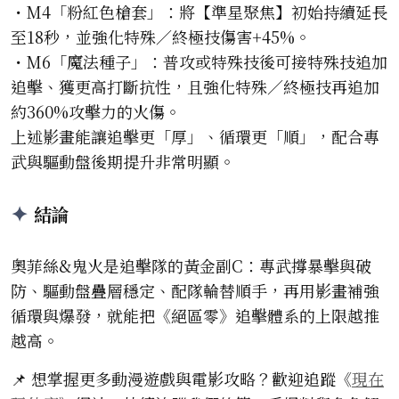
・M4「粉紅色槍套」：將【準星聚焦】初始持續延長
至18秒，並強化特殊／終極技傷害+45%。
・M6「魔法種子」：普攻或特殊技後可接特殊技追加
追擊、獲更高打斷抗性，且強化特殊／終極技再追加
約360%攻擊力的火傷。
上述影畫能讓追擊更「厚」、循環更「順」，配合專
武與驅動盤後期提升非常明顯。
結論
奧菲絲&鬼火是追擊隊的黃金副C：專武撐暴擊與破
防、驅動盤疊層穩定、配隊輪替順手，再用影畫補強
循環與爆發，就能把《絕區零》追擊體系的上限越推
越高。
📌 想掌握更多動漫遊戲與電影攻略？歡迎追蹤《
現在