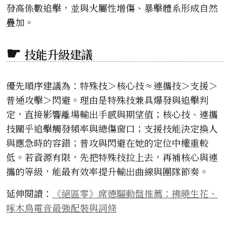
發高係數追擊，並與火屬性增傷、暴擊體系形成自然
疊加。
技能升級建議
優先順序建議為：特殊技＞核心技≈連攜技＞支援＞
普通攻擊＞閃避。理由是特殊技兼具爆發與追擊判
定，直接影響離場輸出手感與期望值；核心技、連攜
技關乎追擊觸發頻率與總傷窗口；支援技能決定換人
與應急時的容錯；普攻與閃避在她的定位中權重較
低。若資源有限，先把特殊技拉上去，再補核心與連
攜的等級，能最有效率提升輸出曲線與團隊節奏。
延伸閱讀：
《絕區零》席德驅動盤推薦：拂曉生花、
啄木鳥電音最強配裝與詞條