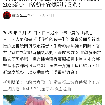
2025海之日活動＋宣傳影片曝光！
經過
Meff
2025 年 7 月 21 日
2025 年 7 月 21 日，日本迎來一年一度的「海之
日」，人氣動畫《【我推的孩子】》驚喜公開全新露
比泳裝視覺圖與限定語音，引發粉絲熱議。同時，官
方也宣布舉辦限時抽獎活動，追蹤官方 X 並轉發指定
貼文即可參與，還有機會獲得專屬插圖卡片。本文將
整理本次釋出內容亮點，帶你一探露比角色魅力、社
群熱度觀察，以及動畫第三季最新消息！
延伸閱讀：
《醜男真戰士》動畫第二波宣傳釋出！7/6
正式開播TEMPEST/金子みゆ主題曲！