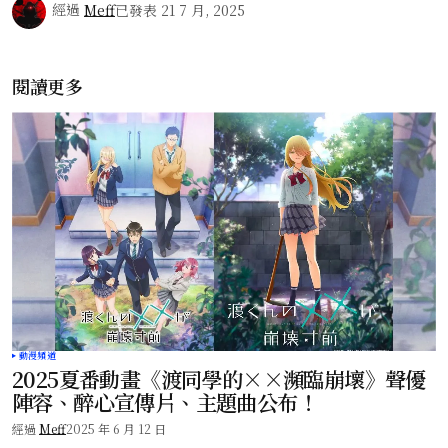
經過
Meff
已發表
21 7 月, 2025
閱讀更多
動漫頻道
2025夏番動畫《渡同學的××瀕臨崩壞》聲優
陣容、醉心宣傳片、主題曲公布！
經過
Meff
2025 年 6 月 12 日