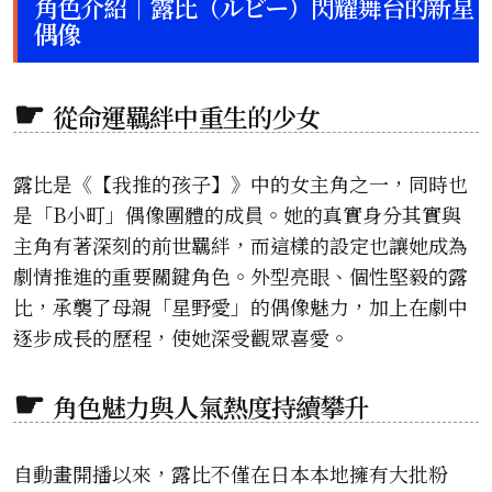
角色介紹｜露比（ルビー）閃耀舞台的新星
偶像
從命運羈絆中重生的少女
露比是《【我推的孩子】》中的女主角之一，同時也
是「B小町」偶像團體的成員。她的真實身分其實與
主角有著深刻的前世羈絆，而這樣的設定也讓她成為
劇情推進的重要關鍵角色。外型亮眼、個性堅毅的露
比，承襲了母親「星野愛」的偶像魅力，加上在劇中
逐步成長的歷程，使她深受觀眾喜愛。
角色魅力與人氣熱度持續攀升
自動畫開播以來，露比不僅在日本本地擁有大批粉