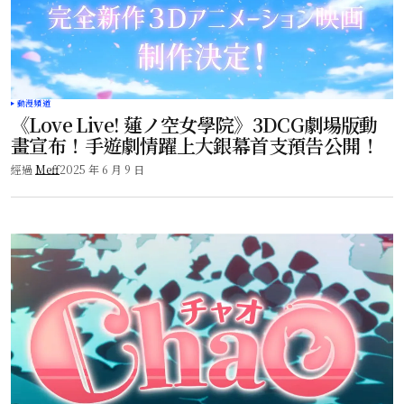
動漫頻道
《Love Live! 蓮ノ空女學院》3DCG劇場版動
畫宣布！手遊劇情躍上大銀幕首支預告公開！
經過
Meff
2025 年 6 月 9 日