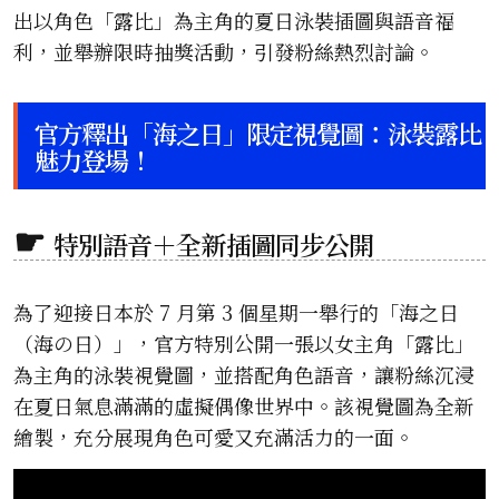
出以角色「露比」為主角的夏日泳裝插圖與語音福
利，並舉辦限時抽獎活動，引發粉絲熱烈討論。
官方釋出「海之日」限定視覺圖：泳裝露比
魅力登場！
特別語音＋全新插圖同步公開
為了迎接日本於 7 月第 3 個星期一舉行的「海之日
（海の日）」，官方特別公開一張以女主角「露比」
為主角的泳裝視覺圖，並搭配角色語音，讓粉絲沉浸
在夏日氣息滿滿的虛擬偶像世界中。該視覺圖為全新
繪製，充分展現角色可愛又充滿活力的一面。