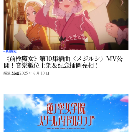
動漫頻道
《前橋魔女》第10集插曲〈メジルシ〉MV公
開！音樂數位上架＆紀念插圖亮相！
經過
Meff
2025 年 6 月 10 日