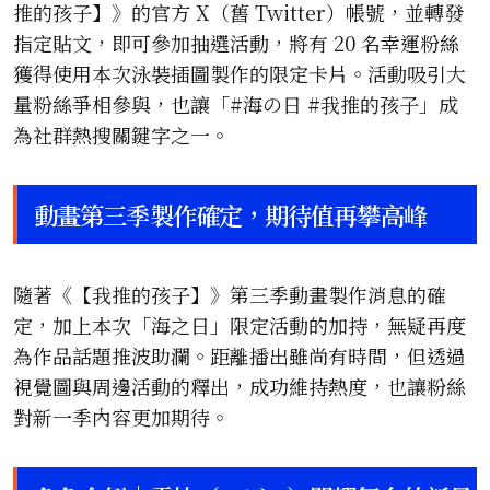
推的孩子】》的官方 X（舊 Twitter）帳號，並轉發
指定貼文，即可參加抽選活動，將有 20 名幸運粉絲
獲得使用本次泳裝插圖製作的限定卡片。活動吸引大
量粉絲爭相參與，也讓「#海の日 #我推的孩子」成
為社群熱搜關鍵字之一。
動畫第三季製作確定，期待值再攀高峰
隨著《【我推的孩子】》第三季動畫製作消息的確
定，加上本次「海之日」限定活動的加持，無疑再度
為作品話題推波助瀾。距離播出雖尚有時間，但透過
視覺圖與周邊活動的釋出，成功維持熱度，也讓粉絲
對新一季內容更加期待。