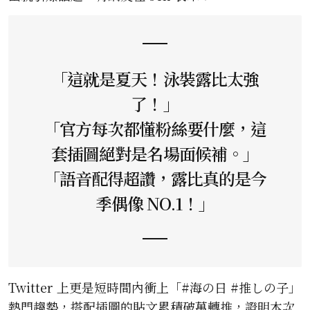
「這就是夏天！泳裝露比太強
了！」
「官方每次都懂粉絲要什麼，這
套插圖絕對是名場面候補。」
「語音配得超讚，露比真的是今
季偶像 NO.1！」
Twitter 上更是短時間內衝上「#海の日 #推しの子」
熱門趨勢，搭配插圖的貼文累積破萬轉推，證明本次