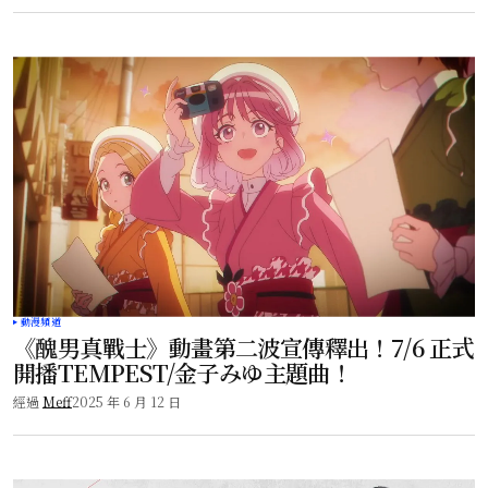
動漫頻道
《醜男真戰士》動畫第二波宣傳釋出！7/6 正式
開播TEMPEST/金子みゆ主題曲！
經過
Meff
2025 年 6 月 12 日