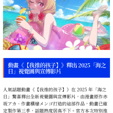
動畫《【我推的孩子】》釋出 2025「海之
日」視覺圖與宣傳影片
人氣話題動畫《【我推的孩子】》在 2025 年「海之
日」驚喜釋出全新視覺圖與宣傳影片，由漫畫原作赤
坂アカ、作畫横槍メンゴ打造的這部作品，動畫已確
定製作第三季，話題熱度居高不下。官方本次特別推