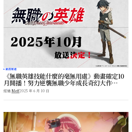
動漫頻道
《無職英雄技能什麼的毫無用處》動畫確定10
月開播！努力逆襲無職少年成長奇幻大作
【2025秋番速報】
經過
Meff
2025 年 6 月 10 日