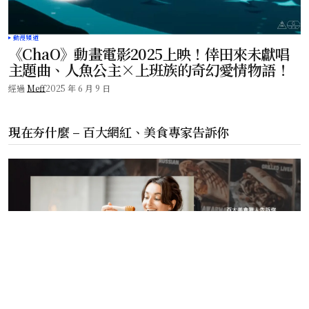
動漫頻道
《ChaO》動畫電影2025上映！倖田來未獻唱
主題曲、人魚公主×上班族的奇幻愛情物語！
經過
Meff
2025 年 6 月 9 日
現在夯什麼 – 百大網紅、美食專家告訴你