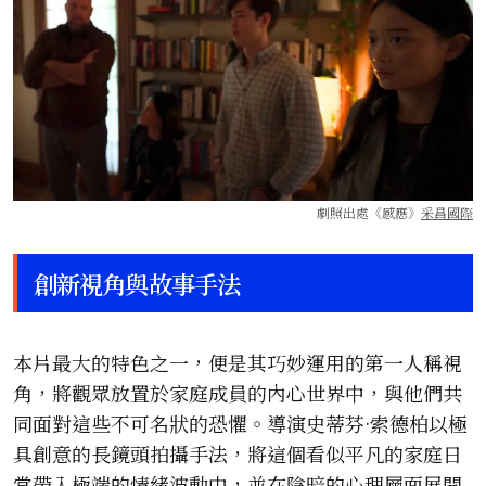
劇照出處《感應》
采昌國際
創新視角與故事手法
本片最大的特色之一，便是其巧妙運用的第一人稱視
角，將觀眾放置於家庭成員的內心世界中，與他們共
同面對這些不可名狀的恐懼。導演史蒂芬·索德柏以極
具創意的長鏡頭拍攝手法，將這個看似平凡的家庭日
常帶入極端的情緒波動中，並在陰暗的心理層面展開