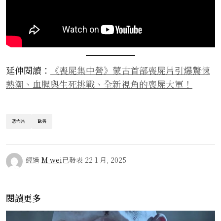
延伸閱讀：
《喪屍集中營》蒙古首部喪屍片引爆驚悚
熱潮、血腥與生死挑戰、全新視角的喪屍大軍！
恐怖片
歐美
經過
M wei
已發表
22 1 月, 2025
閱讀更多