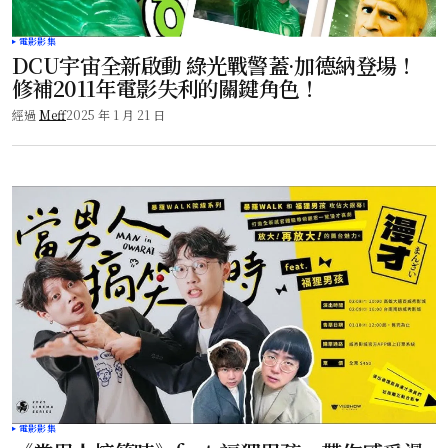
電影影集
DCU宇宙全新啟動 綠光戰警蓋·加德納登場！
修補2011年電影失利的關鍵角色！
經過
Meff
2025 年 1 月 21 日
電影影集