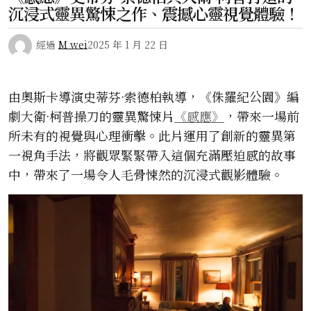
沉浸式靈異驚悚之作、震撼心靈視覺體驗！
經過
M wei
2025 年 1 月 22 日
由奧斯卡導演史蒂芬·索德柏執導，《侏羅紀公園》編
劇大衛·柯普操刀的靈異驚悚片
《感應》
，帶來一場前
所未有的視覺與心理衝擊。此片運用了創新的靈異第
一視角手法，將觀眾緊緊帶入這個充滿壓迫感的故事
中，帶來了一場令人毛骨悚然的沉浸式觀影體驗。