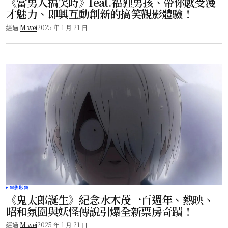
《當男人搞笑時》feat.福狸男孩、帶你感受漫
才魅力、即興互動創新的搞笑觀影體驗！
經過
M wei
2025 年 1 月 21 日
電影影集
《鬼太郎誕生》紀念水木茂一百週年、熱映、
昭和氛圍與妖怪傳說引爆全新票房奇蹟！
經過
M wei
2025 年 1 月 21 日