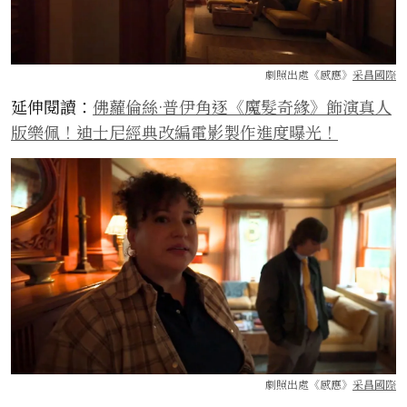
劇照出處《感應》
采昌國際
延伸閱讀：
佛蘿倫絲·普伊角逐《魔髮奇緣》飾演真人
版樂佩！迪士尼經典改編電影製作進度曝光！
劇照出處《感應》
采昌國際