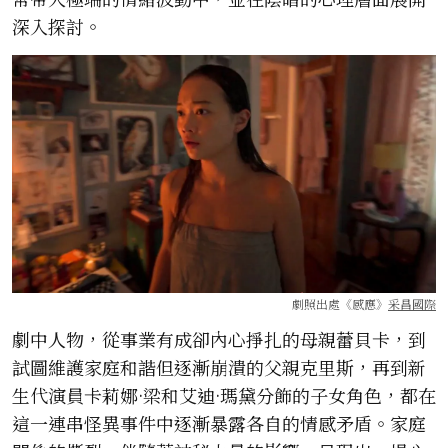
深入探討。
劇照出處《感應》
采昌國際
劇中人物，從事業有成卻內心掙扎的母親蕾貝卡，到
試圖維護家庭和諧但逐漸崩潰的父親克里斯，再到新
生代演員卡莉娜·梁和艾迪·瑪黛分飾的子女角色，都在
這一連串怪異事件中逐漸暴露各自的情感矛盾。家庭