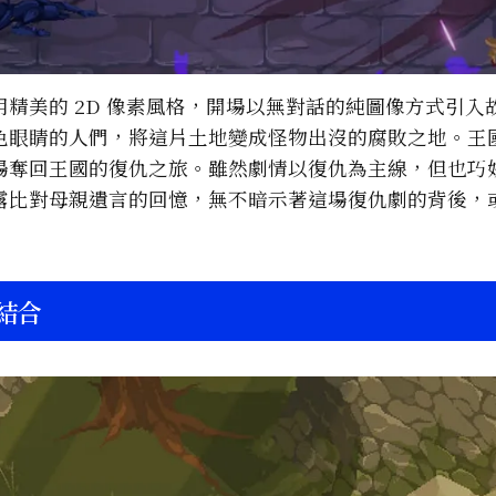
精美的 2D 像素風格，開場以無對話的純圖像方式引入
色眼睛的人們，將這片土地變成怪物出沒的腐敗之地。王
場奪回王國的復仇之旅。雖然劇情以復仇為主線，但也巧
露比對母親遺言的回憶，無不暗示著這場復仇劇的背後，
妙結合