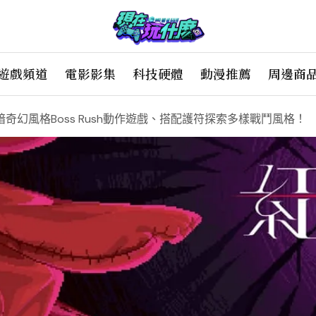
遊戲頻道
電影影集
科技硬體
動漫推薦
周邊商
幻風格Boss Rush動作遊戲、搭配護符探索多樣戰鬥風格！