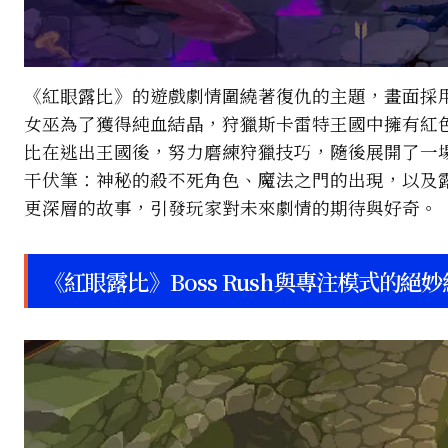
《紅眼露比》的遊戲劇情圍繞著復仇的主題，畫面採用
女巫為了獲得純血結晶，狩獵斯卡雷特王國中擁有紅
比在逃出王國後，努力磨練狩獵技巧，隨後展開了一
干伏筆：神秘的殺不死角色、魔法之門的出現，以及
更深層的故事，引發玩家對未來劇情的期待與好奇。
《紅眼露比》Boss Rush與專注模式的絕