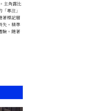
戰。主角露比
的「專注」
隨著標記層
消失。精準
體驗。隨著