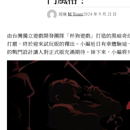
經過
M Yoan
2024 年 9 月 21 日
由台灣獨立遊戲開發團隊「杯狗遊戲」打造的黑暗奇幻
打磨，終於迎來試玩版的釋出。小編近日有幸體驗這
的戰鬥設計讓人對正式版充滿期待。接下來，小編將