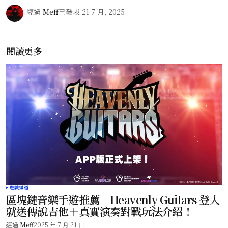
經過
Meff
已發表
21 7 月, 2025
閱讀更多
遊戲頻道
區塊鏈音樂手遊推薦｜Heavenly Guitars 登入
就送傳說吉他＋真實演奏對戰玩法介紹！
經過
Meff
2025 年 7 月 21 日