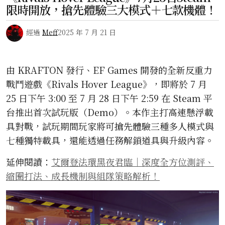
限時開放，搶先體驗三大模式＋七款機體！
經過
Meff
2025 年 7 月 21 日
由 KRAFTON 發行、EF Games 開發的全新反重力
戰鬥遊戲《Rivals Hover League》，即將於 7 月
25 日下午 3:00 至 7 月 28 日下午 2:59 在 Steam 平
台推出首次試玩版（Demo）。本作主打高速懸浮載
具對戰，試玩期間玩家將可搶先體驗三種多人模式與
七種獨特載具，還能透過任務解鎖道具與升級內容。
延伸閱讀：
艾爾登法環黑夜君臨｜深度全方位測評、
縮圈打法、成長機制與組隊策略解析！