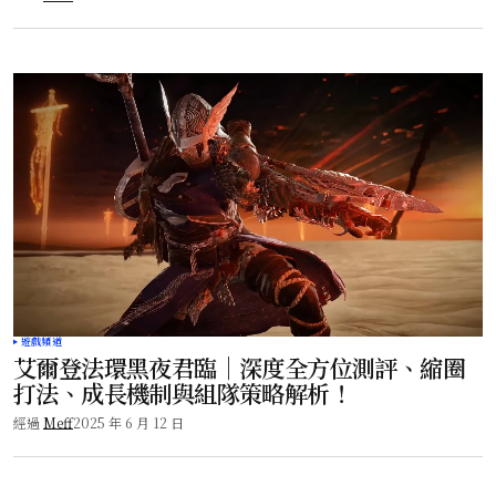
遊戲頻道
艾爾登法環黑夜君臨｜深度全方位測評、縮圈
打法、成長機制與組隊策略解析！
經過
Meff
2025 年 6 月 12 日