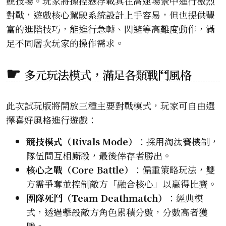
競技場。玩家將操控懸浮載具在高速場景中進行激烈
對戰，遊戲核心駕駛系統設計上手容易，但也提供豐
富的進階技巧，能進行急轉、閃避等高難度動作，滿
足不同層次玩家的操作需求。
多元玩法模式，滿足各類戰鬥風格
此次試玩版將開放三種主要對戰模式，玩家可自由選
擇喜好風格進行遊戲：
競技模式（Rivals Mode）
：採用淘汰賽機制，
隊伍間互相廝殺，最後倖存者勝出。
核心之戰（Core Battle）
：偏重策略玩法，雙
方需爭奪並控制敵方「融合核心」以贏得比賽。
團隊死鬥（Team Deathmatch）
：經典模
式，透過擊殺敵方角色累積分數，分數高者獲
勝。