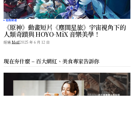
遊戲頻道
《原神》動畫短片《塵間星旅》宇宙視角下的
人類奇蹟與 HOYO-MiX 音樂美學！
經過
Meff
2025 年 6 月 12 日
現在夯什麼 – 百大網紅、美食專家告訴你