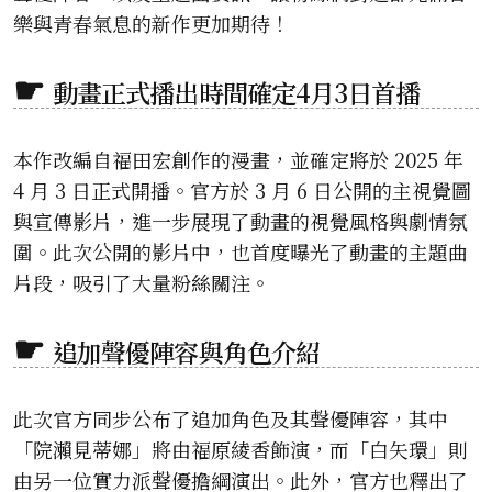
樂與青春氣息的新作更加期待！
動畫正式播出時間確定4月3日首播
本作改編自福田宏創作的漫畫，並確定將於 2025 年
4 月 3 日正式開播。官方於 3 月 6 日公開的主視覺圖
與宣傳影片，進一步展現了動畫的視覺風格與劇情氛
圍。此次公開的影片中，也首度曝光了動畫的主題曲
片段，吸引了大量粉絲關注。
追加聲優陣容與角色介紹
此次官方同步公布了追加角色及其聲優陣容，其中
「院瀨見蒂娜」將由福原綾香飾演，而「白矢環」則
由另一位實力派聲優擔綱演出。此外，官方也釋出了