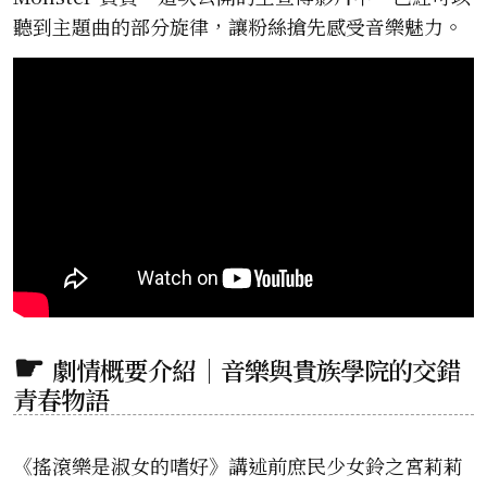
聽到主題曲的部分旋律，讓粉絲搶先感受音樂魅力。
劇情概要介紹｜音樂與貴族學院的交錯
青春物語
《搖滾樂是淑女的嗜好》講述前庶民少女鈴之宮莉莉