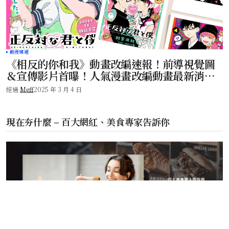
動漫頻道
《相反的你和我》動畫改編速報！前導視覺圖
＆宣傳影片首曝！人氣漫畫改編動畫最新消
息！
經過
Meff
2025 年 3 月 4 日
現在夯什麼 – 百大網紅、美食專家告訴你