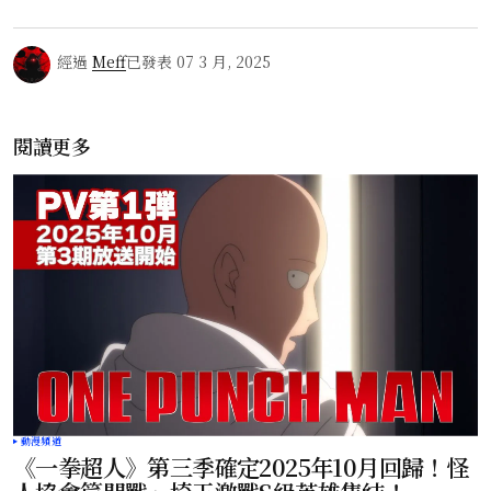
經過
Meff
已發表
07 3 月, 2025
閱讀更多
動漫頻道
《一拳超人》第三季確定2025年10月回歸！怪