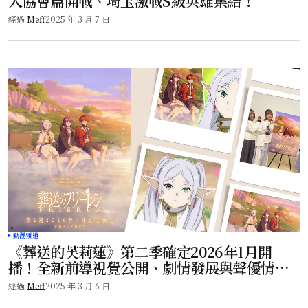
人協會篇開戰、埼玉激戰S級英雄集結！
經過
Meff
2025 年 3 月 7 日
動漫頻道
《葬送的芙莉蓮》第二季確定2026年1月開
播！全新前導視覺公開、劇情發展與聲優情
報！
經過
Meff
2025 年 3 月 6 日