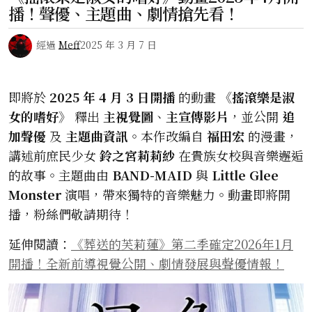
播！聲優、主題曲、劇情搶先看！
經過
Meff
2025 年 3 月 7 日
即將於
2025 年 4 月 3 日開播
的動畫
《搖滾樂是淑
女的嗜好》
釋出
主視覺圖
、
主宣傳影片
，並公開
追
加聲優
及
主題曲資訊
。本作改編自
福田宏
的漫畫，
講述前庶民少女
鈴之宮莉莉紗
在貴族女校與音樂邂逅
的故事。主題曲由
BAND-MAID
與
Little Glee
Monster
演唱，帶來獨特的音樂魅力。動畫即將開
播，粉絲們敬請期待！
延伸閱讀：
《葬送的芙莉蓮》第二季確定2026年1月
開播！全新前導視覺公開、劇情發展與聲優情報！