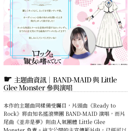
主題曲資訊｜BAND-MAID 與 Little
Glee Monster 參與演唱
本作的主題曲同樣備受矚目，片頭曲《Ready to
Rock》將由知名搖滾樂團 BAND-MAID 演唱，而片
尾曲《並非是夢》則由人氣團體 Little Glee
Monster 負責。這次公開的主宣傳影片中，已經可以