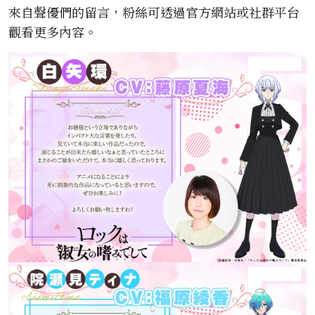
來自聲優們的留言，粉絲可透過官方網站或社群平台
觀看更多內容。