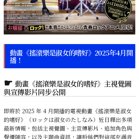
動畫《搖滾樂是淑女的嗜好》2025年4月開
播！
動畫《搖滾樂是淑女的嗜好》主視覺圖
與宣傳影片同步公開
即將於 2025 年 4 月開播的電視動畫《搖滾樂是淑女
的嗜好》（ロックは淑女のたしなみ）近日釋出多項
最新情報，包括主視覺圖、主宣傳影片、追加角色與
聲優陣容，以及主題曲資訊，讓粉絲們對這部充滿音