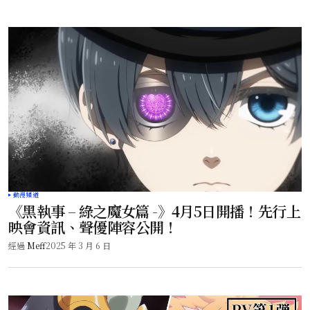
動漫頻道
《黑執事 – 綠之魔女篇 -》4月5日開播！先行上
映會資訊、聲優陣容公開！
經過
Meff
2025 年 3 月 6 日