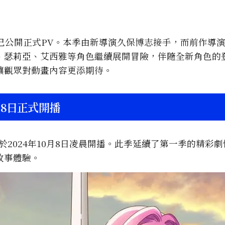
，並已公開正式PV。本季由新導演久保博志接手，而前作導
、瑟莉亞、艾西雅等角色繼續展開冒險，伴隨全新角色的
讓觀眾對動畫內容更添期待。
月8日正式開播
2024年10月8日凌晨開播。此季延續了第一季的精彩
故事體驗。