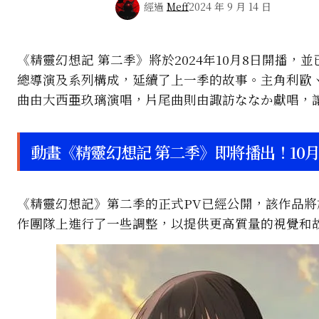
經過
Meff
2024 年 9 月 14 日
《精靈幻想記 第二季》將於2024年10月8日開播
總導演及系列構成，延續了上一季的故事。主角利歐
曲由大西亜玖璃演唱，片尾曲則由諏訪ななか獻唱，
動畫《精靈幻想記 第二季》即將播出！10
《精靈幻想記》第二季的正式PV已經公開，該作品將於
作團隊上進行了一些調整，以提供更高質量的視覺和