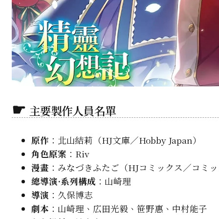
主要製作人員名單
原作
：北山結莉（HJ文庫／Hobby Japan）
角色原案
：Riv
漫畫
：みなづきふたご（HJコミックス／コミ
總導演·系列構成
：山崎理
導演
：久保博志
劇本
：山崎理、広田光毅、笹野惠、中村能子