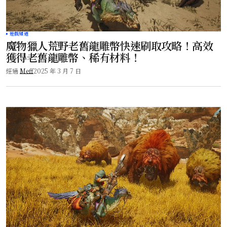
遊戲頻道
魔物獵人荒野老舊龍雕幣快速刷取攻略！高效
獲得老舊龍雕幣、稀有材料！
經過
Meff
2025 年 3 月 7 日