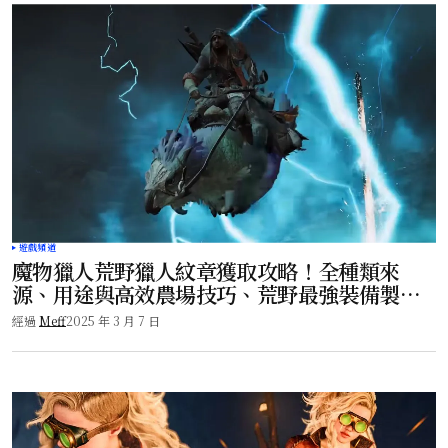
遊戲頻道
魔物獵人荒野獵人紋章獲取攻略！全種類來
源、用途與高效農場技巧、荒野最強裝備製
作！
經過
Meff
2025 年 3 月 7 日