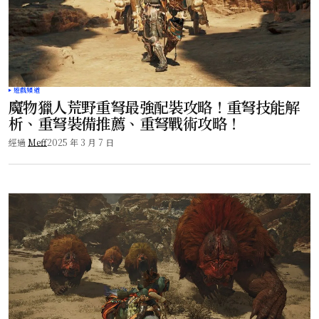
遊戲頻道
魔物獵人荒野重弩最強配裝攻略！重弩技能解
析、重弩裝備推薦、重弩戰術攻略！
經過
Meff
2025 年 3 月 7 日