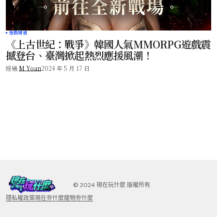
遊戲頻道
《上古世紀：戰爭》韓國人氣MMORPG遊戲震
撼登台、臺灣掀起熱烈應援風潮！
經過
M Yoan
2024 年 5 月 17 日
©️ 2024 現在玩什麼 版權所有.
隱私權政策
現在夯什麼
寵物夯什麼