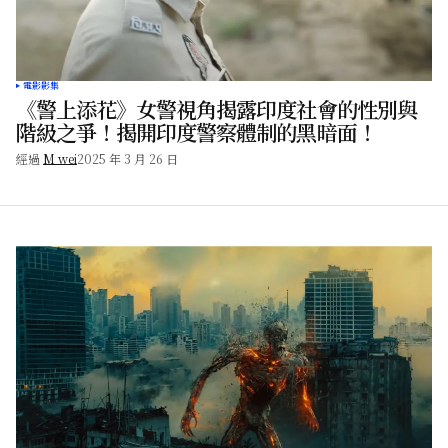
電影影集
《警上添花》女警視角揭露印度社會的性別與
階級之爭！揭開印度警察體制的黑暗面！
經過
M wei
2025 年 3 月 26 日