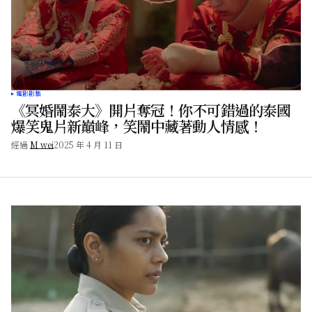
電影影集
《冥婚鬧泰大》開片奪冠！你不可錯過的泰國
爆笑鬼片新巔峰，笑鬧中藏著動人情感！
經過
M wei
2025 年 4 月 11 日