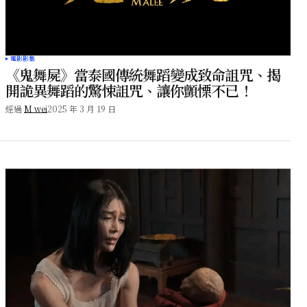
電影影集
《鬼舞屍》當泰國傳統舞蹈變成致命詛咒、揭
開詭異舞蹈的驚悚詛咒、讓你顫慄不已！
經過
M wei
2025 年 3 月 19 日