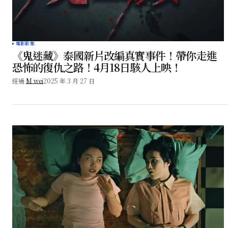
電影影集
《鬼迷藏》泰國新片改編真實事件！帶你走進
恐怖的復仇之路！4月18日駭人上映！
經過
M wei
2025 年 3 月 27 日