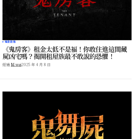
電影影集
《鬼房客》租金太低不是福！你敢住進這間藏
屍凶宅嗎？揭開租屋族最不敢說的恐懼！
經過
M wei
2025 年 4 月 8 日