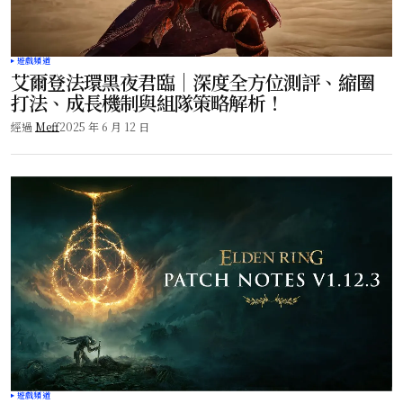
遊戲頻道
艾爾登法環黑夜君臨｜深度全方位測評、縮圈
打法、成長機制與組隊策略解析！
經過
Meff
2025 年 6 月 12 日
遊戲頻道