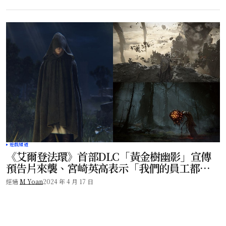
遊戲頻道
《艾爾登法環》首部DLC「黃金樹幽影」宣傳
預告片來襲、宮崎英高表示「我們的員工都很
有效率」！
經過
M Yoan
2024 年 4 月 17 日