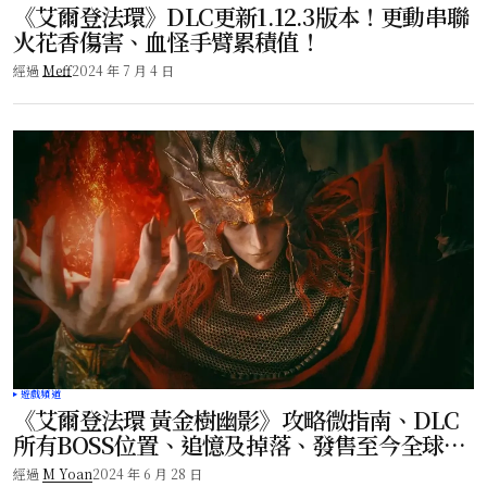
《艾爾登法環》DLC更新1.12.3版本！更動串聯
火花香傷害、血怪手臂累積值！
經過
Meff
2024 年 7 月 4 日
遊戲頻道
《艾爾登法環 黃金樹幽影》攻略微指南、DLC
所有BOSS位置、追憶及掉落、發售至今全球累
積銷量已突破500萬套！
經過
M Yoan
2024 年 6 月 28 日