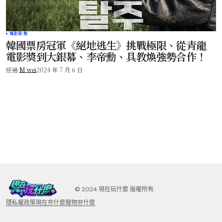
電影影集
韓國票房冠軍《絕地逃生》挑戰極限、從青龍
電影獎到大銀幕、李帝勳、具教煥強勢合作！
經過
M wei
2024 年 7 月 6 日
©️ 2024 現在玩什麼 版權所有.
隱私權政策
現在夯什麼
寵物夯什麼