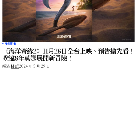
電影影集
《海洋奇緣2》11月28日全台上映、預告搶先看！
睽違8年莫娜展開新冒險！
經過
Meff
2024 年 5 月 29 日