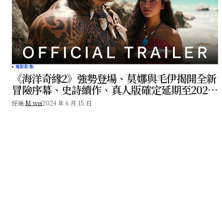
電影影集
《海洋奇緣2》強勢登場、莫娜與毛伊揭開全新
冒險序幕、史詩續作、真人版確定延期至2026
暑假！
經過
M wei
2024 年 6 月 15 日