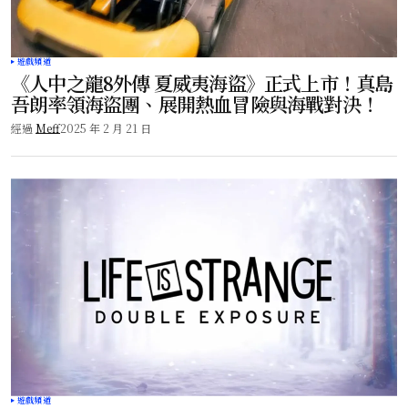
遊戲頻道
《人中之龍8外傳 夏威夷海盜》正式上市！真島
吾朗率領海盜團、展開熱血冒險與海戰對決！
經過
Meff
2025 年 2 月 21 日
遊戲頻道