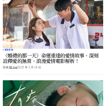
電影影集
《婚禮的那一天》命運重逢的愛情故事、深刻
詮釋愛的無常、浪漫愛情電影解析！
經過
M wei
2025 年 3 月 14 日