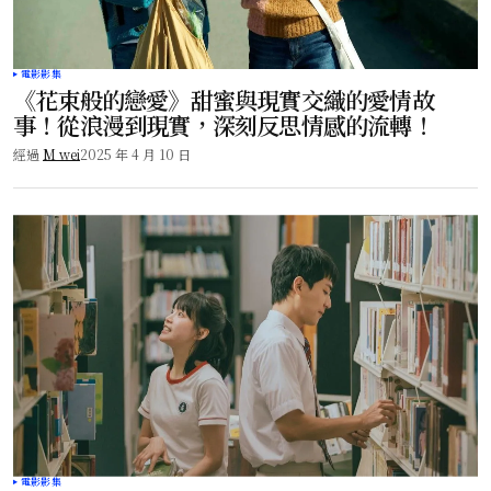
電影影集
《花束般的戀愛》甜蜜與現實交織的愛情故
事！從浪漫到現實，深刻反思情感的流轉！
經過
M wei
2025 年 4 月 10 日
電影影集