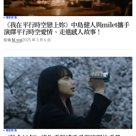
電影影集
《我在平行時空戀上妳》中島健人與milet攜手
演繹平行時空愛情、走進感人故事！
經過
M wei
2025 年 3 月 6 日
電影影集