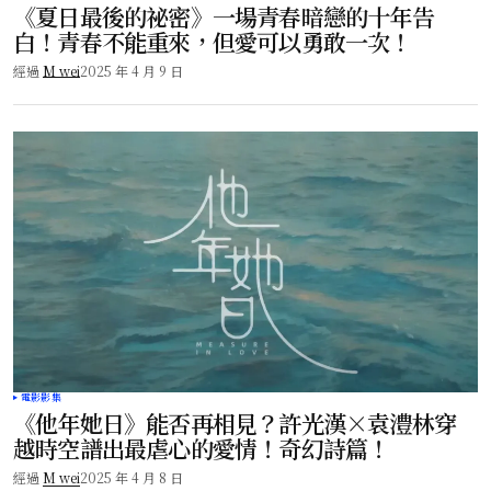
《夏日最後的祕密》一場青春暗戀的十年告
白！青春不能重來，但愛可以勇敢一次！
經過
M wei
2025 年 4 月 9 日
電影影集
《他年她日》能否再相見？許光漢×袁澧林穿
越時空譜出最虐心的愛情！奇幻詩篇！
經過
M wei
2025 年 4 月 8 日