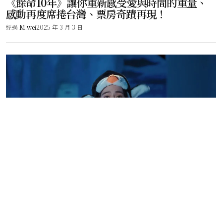
《餘命10年》讓你重新感受愛與時間的重量、
感動再度席捲台灣、票房奇蹟再現！
經過
M wei
2025 年 3 月 3 日
電影影集
《命中註定那頭鵝》詹懷雲、林奕嵐攜手演繹
浪漫愛情、導演楊宥瑜真摯告白！
經過
M wei
2025 年 2 月 28 日