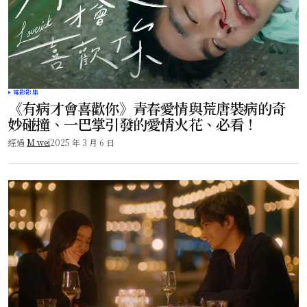
電影影集
《有病才會喜歡你》青春愛情與荒唐裝病的奇
妙碰撞、一巴掌引發的愛情火花、必看！
經過
M wei
2025 年 3 月 6 日