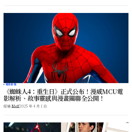
電影影集
《蜘蛛人4：重生日》正式公布！漫威MCU電
影解析、故事靈感與漫畫關聯全公開！
經過
Meff
2025 年 4 月 1 日