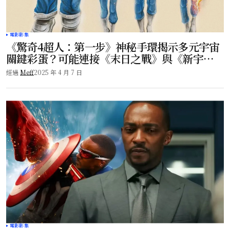
電影影集
《驚奇4超人：第一步》神秘手環揭示多元宇宙
關鍵彩蛋？可能連接《末日之戰》與《新宇
宙》劇情！
經過
Meff
2025 年 4 月 7 日
電影影集