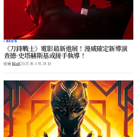
電影影集
《刀鋒戰士》電影最新進展！漫威確定新導演
查德·史塔赫斯基或接手執導！
經過
Meff
2025 年 3 月 28 日