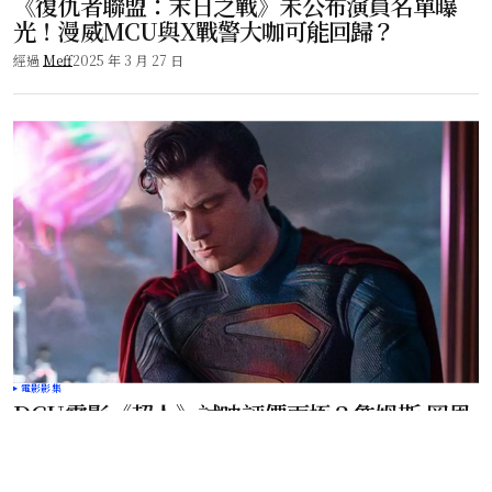
《復仇者聯盟：末日之戰》未公布演員名單曝
光！漫威MCU與X戰警大咖可能回歸？
經過
Meff
2025 年 3 月 27 日
電影影集
DCU電影《超人》試映評價兩極？詹姆斯·岡恩
DCU重啟之作究竟如何？
經過
Meff
2025 年 3 月 7 日