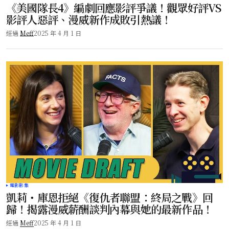
《美國隊長4》編劇回應影評爭議！觀眾好評VS
影評人惡評、漫威新作成敗引熱議！
經過
Meff
2025 年 4 月 1 日
電影影集
凱莉・庫恩拒絕《復仇者聯盟：終局之戰》回
歸！揭露漫威薪酬談判內幕與她的最新作品！
經過
Meff
2025 年 4 月 1 日