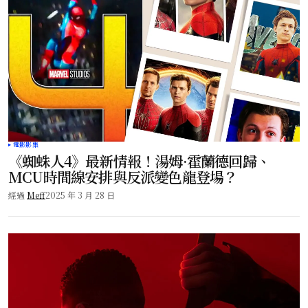
電影影集
《蜘蛛人4》最新情報！湯姆·霍蘭德回歸、
MCU時間線安排與反派變色龍登場？
經過
Meff
2025 年 3 月 28 日