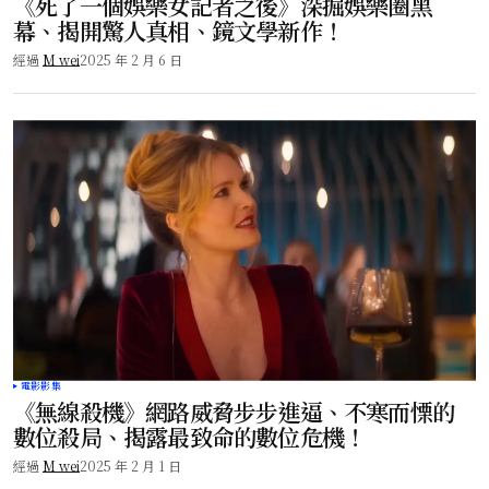
《死了一個娛樂女記者之後》深掘娛樂圈黑
幕、揭開驚人真相、鏡文學新作！
經過
M wei
2025 年 2 月 6 日
電影影集
《無線殺機》網路威脅步步進逼、不寒而慄的
數位殺局、揭露最致命的數位危機！
經過
M wei
2025 年 2 月 1 日