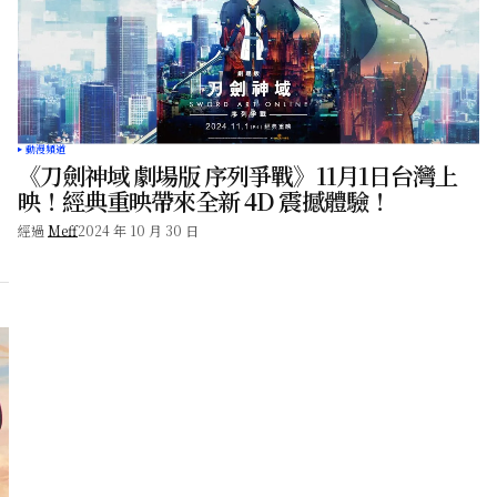
動漫頻道
《刀劍神域 劇場版 序列爭戰》11月1日台灣上
映！經典重映帶來全新 4D 震撼體驗！
經過
Meff
2024 年 10 月 30 日