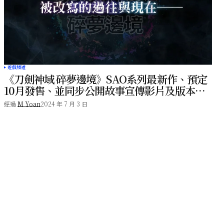
遊戲頻道
《刀劍神域 碎夢邊境》SAO系列最新作、預定
10月發售、並同步公開故事宣傳影片及版本詳
情！
經過
M Yoan
2024 年 7 月 3 日