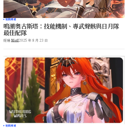
遊戲頻道
鳴潮奧古斯塔：技能機制、專武聲骸與日月隊
最佳配隊
經過
Meff
2025 年 8 月 23 日
遊戲頻道