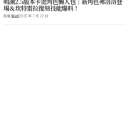
鳴潮2.5版本卡池角色懶人包｜新角色弗洛洛登
場＆坎特雷拉復刻技能爆料！
經過
Meff
2025 年 7 月 22 日
遊戲頻道
鳴潮2.5版本五星弗洛洛技能！角色解析、隊伍
搭配與抽卡建議總整理！
經過
Meff
2025 年 6 月 12 日