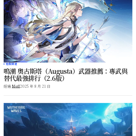
遊戲頻道
鳴潮 奧古斯塔（Augusta）武器推薦：專武與
替代最強排行（2.6版）
經過
Meff
2025 年 8 月 21 日