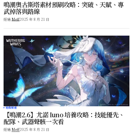
鳴潮奧古斯塔素材預刷攻略：突破、天賦、專
武掉落與路線
經過
Meff
2025 年 8 月 21 日
遊戲頻道
【鳴潮2.6】尤諾 Iuno 培養攻略：技能優先、
配隊、武器聲骸一次看
經過
Meff
2025 年 8 月 21 日