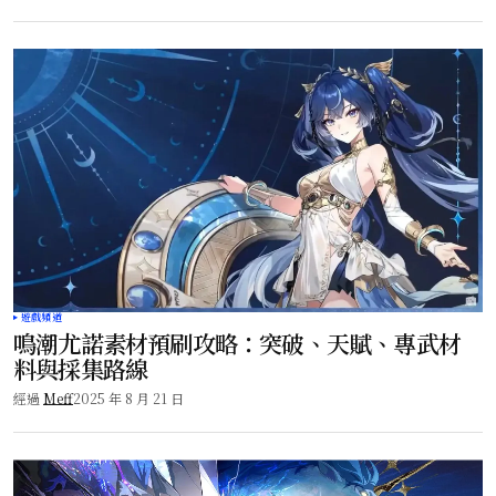
遊戲頻道
鳴潮尤諾素材預刷攻略：突破、天賦、專武材
料與採集路線
經過
Meff
2025 年 8 月 21 日