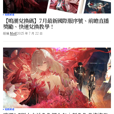
遊戲頻道
【鳴潮兌換碼】7月最新國際服序號、前瞻直播
獎勵、快速兌換教學！
經過
Meff
2025 年 7 月 22 日
遊戲頻道