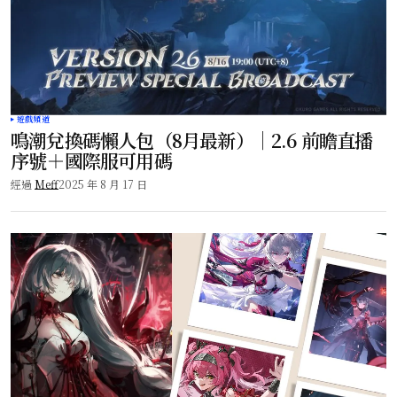
遊戲頻道
鳴潮兌換碼懶人包（8月最新）｜2.6 前瞻直播
序號＋國際服可用碼
經過
Meff
2025 年 8 月 17 日